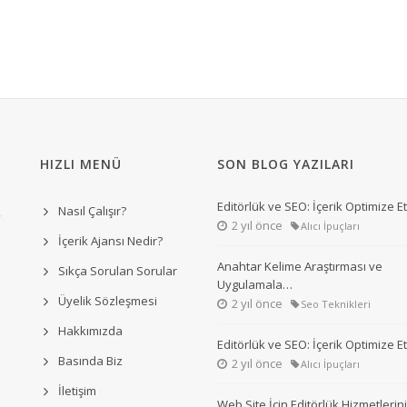
HIZLI MENÜ
SON BLOG YAZILARI
Editörlük ve SEO: İçerik Optimize 
Nasıl Çalışır?
2 yıl önce
Alıcı İpuçları
İçerik Ajansı Nedir?
Anahtar Kelime Araştırması ve
Sıkça Sorulan Sorular
Uygulamala…
Üyelik Sözleşmesi
2 yıl önce
Seo Teknikleri
Hakkımızda
Editörlük ve SEO: İçerik Optimize 
Basında Biz
2 yıl önce
Alıcı İpuçları
İletişim
Web Site İçin Editörlük Hizmetleri