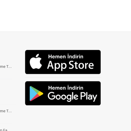
Etme T…
Etme T…
nin Fa…