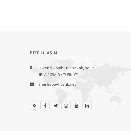
BIZE ULAŞIN
Güvendik Mah. 196 sokak, no:8/1
URLA / İZMİR / TÜRKİYE
merhaba
@icerik.net