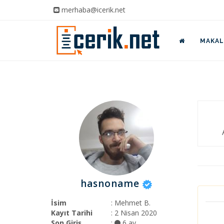
merhaba@icerik.net
MAKALE
hasnoname
İsim
: Mehmet B.
Kayıt Tarihi
: 2 Nisan 2020
Son Giriş
:
6 ay