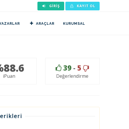
GIRIŞ
KAYIT OL
YAZARLAR
ARAÇLAR
KURUMSAL
%88.6
39
-
5
iPuan
Değerlendirme
erikleri