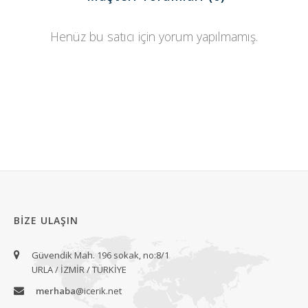
Henüz bu satıcı için yorum yapılmamış.
BIZE ULAŞIN
Güvendik Mah. 196 sokak, no:8/1
URLA / İZMİR / TÜRKİYE
merhaba
@icerik.net