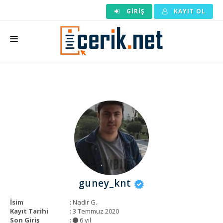
GIRIŞ
KAYIT OL
ANASAYFA
MAKALE SIPARIŞI
HAZIR MAKALE
EDITÖRLÜK
BACKLINK
YAZARLAR
guney_knt
ARAÇLAR
İsim
: Nadir G.
KURUMSAL
Kayıt Tarihi
: 3 Temmuz 2020
Son Giriş
:
6 yıl