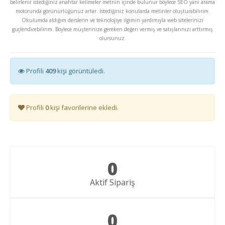
belirlenir istediğiniz anahtar kelimeler metnin içinde bulunur böylece SEO yani arama
motorunda görünürlüğünüz artar. İstediğiniz konularda metinler oluşturabilirim.
Okulumda aldığım derslerin ve teknolojiye ilgimin yardımıyla web sitelerinizi
güçlendirebilirim. Böylece müşterinize gereken değeri vermiş ve satışlarınızı arttırmış
olursunuz.
Profili
409
kişi görüntüledi.
Profili
0
kişi favorilerine ekledi.
0
Aktif Sipariş
0