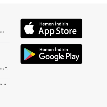
Etme T…
Etme T…
nin Fa…