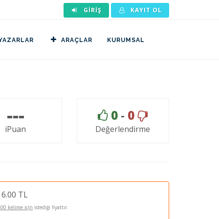
GIRIŞ
KAYIT OL
YAZARLAR
ARAÇLAR
KURUMSAL
---
0
-
0
iPuan
Değerlendirme
6.00 TL
100 kelime için
istediği fiyattır.