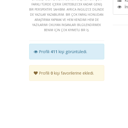
K
FARKLI TÜRDE İÇERİK ÜRETEBİLECEK KADAR GENİŞ
İ
BİR PERSPEKTİFE SAHİBİM. AYRICA İNGİLİZCE DİLİNDE
DE YAZILAR YAZABİLİRİM. BİR ÇOK FARKLI KONUDAN
ARAŞTIRMA YAPMAK VE HEM KENDİMİ HEM DE
YAZILARIMI OKUYAN İNSANLARI BİLGİLENDİRMEK
BENİM İÇİN ÇOK KIYMETLİ BİR İŞ.
Profili
411
kişi görüntüledi.
Profili
0
kişi favorilerine ekledi.