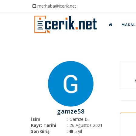
merhaba@icerik.net
MAKALE
gamze58
İsim
: Gamze B.
Kayıt Tarihi
: 26 Ağustos 2021
Son Giriş
:
5 yıl