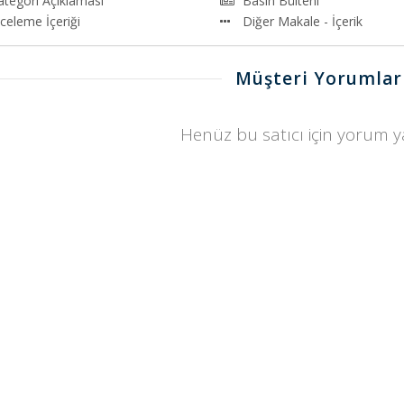
ategori Açıklaması
Basın Bülteni
nceleme İçeriği
Diğer Makale - İçerik
Müşteri Yorumlar
Henüz bu satıcı için yorum 