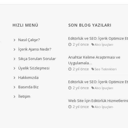
HIZLI MENÜ
SON BLOG YAZILARI
Editörlük ve SEO: İçerik Optimize 
Nasıl Çalışır?
2 yıl önce
Alıcı İpuçları
İçerik Ajansı Nedir?
Anahtar Kelime Araştırması ve
Sıkça Sorulan Sorular
Uygulamala…
Üyelik Sözleşmesi
2 yıl önce
Seo Teknikleri
Hakkımızda
Editörlük ve SEO: İçerik Optimize 
Basında Biz
2 yıl önce
Alıcı İpuçları
İletişim
Web Site İçin Editörlük Hizmetleri
2 yıl önce
Alıcı İpuçları