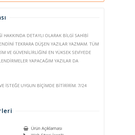
sı
İ HAKKINDA DETAYLI OLARAK BİLGİ SAHİBİ
KENDİNİ TEKRARA DÜŞEN YAZILAR YAZMAM. TÜM
İM VE GÜVENİLİRLİĞİNİ EN YÜKSEK SEVİYEDE
GİLENDİRMELER YAPACAĞIM YAZILAR DA
E İSTEĞE UYGUN BİÇİMDE BİTİRİRİM. 7/24
leri
Ürün Açıklaması