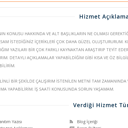
Hizmet Açıklama
NIN KONUSU HAKKINDA VE ALT BAŞLIKLARIN NE OLMASI GEREKTİĞ
SAM İSTEDİĞİNİZ İÇERİKLERİ ÇOK DAHA GÜZEL OLUŞTURURUM. 
IĞIM YAZILARI BİR ÇOK FARKLI KAYNAKTAN ARAŞTIRIP TEYİT EDER
RIM. DETAYLI AÇIKLAMALAR YAPABİLDİĞİM GİBİ KISA VE ÖZ BİL
İLİRİM.
PLİNLİ BİR ŞEKİLDE ÇALIŞIRIM İSTENİLEN METNİ TAM ZAMANINDA V
ŞMA YAPABİLİRİM. İŞ SAATİ KONUSUNDA SORUN YAŞAMAM.
Verdiği Hizmet Tür
anıtım Yazısı
Blog İçeriği