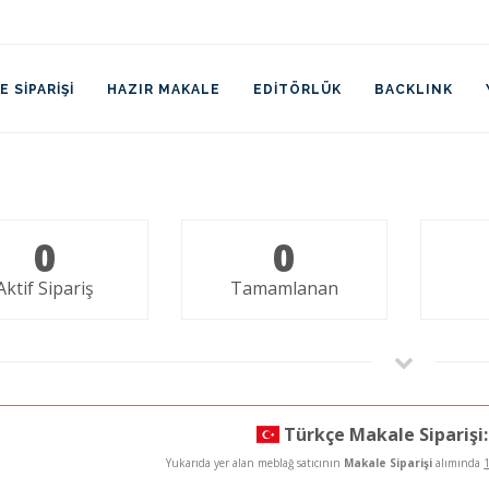
 SIPARIŞI
HAZIR MAKALE
EDITÖRLÜK
BACKLINK
0
0
Aktif Sipariş
Tamamlanan
Türkçe Makale Siparişi:
Yukarıda yer alan meblağ satıcının
Makale Siparişi
alımında