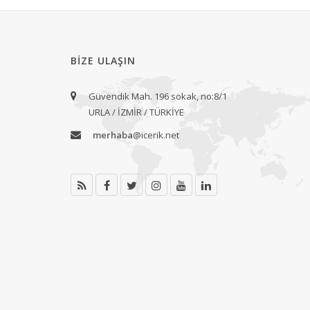
BIZE ULAŞIN
Güvendik Mah. 196 sokak, no:8/1
URLA / İZMİR / TÜRKİYE
merhaba
@icerik.net