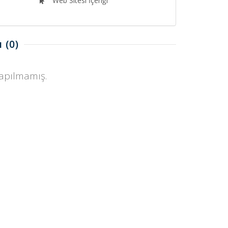
Web Sitesi İçeriği
ı
(0)
yapılmamış.