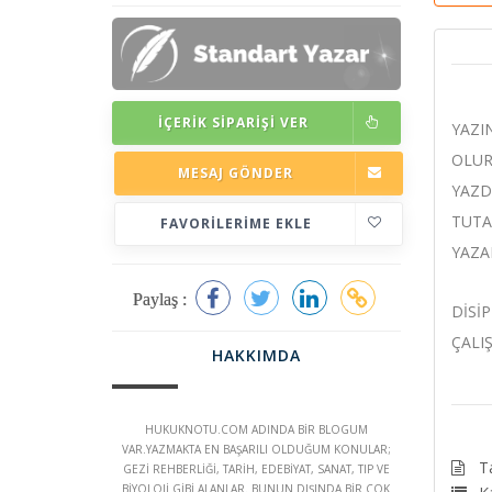
İÇERIK SIPARIŞI VER
YAZI
OLUR
MESAJ GÖNDER
YAZD
TUTA
FAVORILERIME EKLE
YAZAB
Paylaş :
DİSİ
ÇALI
HAKKIMDA
HUKUKNOTU.COM ADINDA BİR BLOGUM
VAR.YAZMAKTA EN BAŞARILI OLDUĞUM KONULAR;
T
GEZİ REHBERLİĞİ, TARİH, EDEBİYAT, SANAT, TIP VE
BİYOLOJİ GİBİ ALANLAR. BUNUN DIŞINDA BİR ÇOK