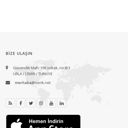
BIZE ULAŞIN
Güvendik Mah. 196 sokak, no:8/1
URLA / İZMİR / TÜRKİYE
merhaba
@icerik.net