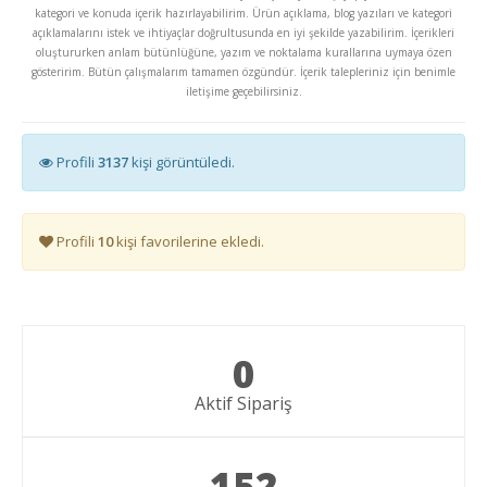
kategori ve konuda içerik hazırlayabilirim. Ürün açıklama, blog yazıları ve kategori
açıklamalarını istek ve ihtiyaçlar doğrultusunda en iyi şekilde yazabilirim. İçerikleri
oluştururken anlam bütünlüğüne, yazım ve noktalama kurallarına uymaya özen
gösteririm. Bütün çalışmalarım tamamen özgündür. İçerik talepleriniz için benimle
iletişime geçebilirsiniz.
Profili
3137
kişi görüntüledi.
Profili
10
kişi favorilerine ekledi.
0
Aktif Sipariş
152