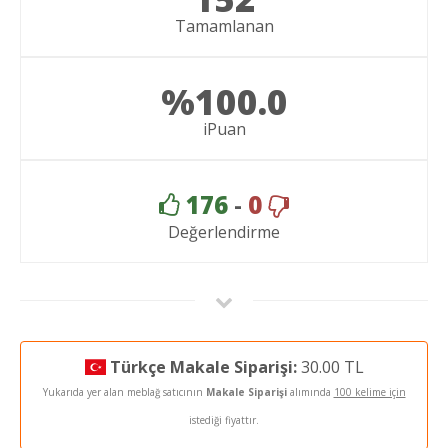
Tamamlanan
%100.0
iPuan
176
-
0
Değerlendirme
Türkçe Makale Siparişi:
30.00 TL
Yukarıda yer alan meblağ satıcının
Makale Siparişi
alımında
100 kelime için
istediği fiyattır.