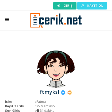
GIRIŞ
KAYIT OL
ANASAYFA
MAKALE SIPARIŞI
HAZIR MAKALE
EDITÖRLÜK
BACKLINK
YAZARLAR
ftmyksl
ARAÇLAR
İsim
: Fatma
KURUMSAL
Kayıt Tarihi
: 25 Mart 2022
Son Giriş
:
31 dakika