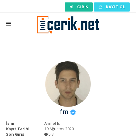
GIRIŞ
KAYIT OL
ANASAYFA
MAKALE SIPARIŞI
HAZIR MAKALE
EDITÖRLÜK
BACKLINK
YAZARLAR
fm
ARAÇLAR
İsim
: Ahmet E.
KURUMSAL
Kayıt Tarihi
: 19 Ağustos 2020
Son Giriş
:
5 yıl