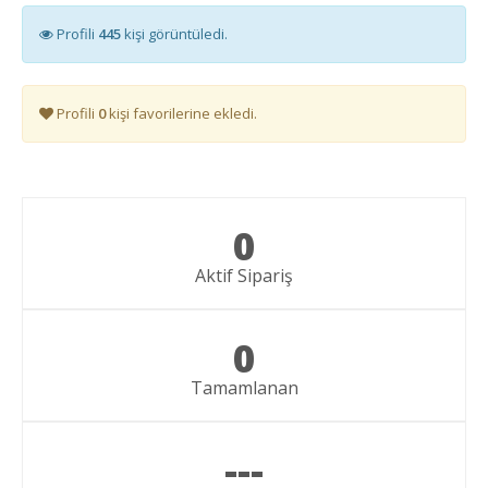
Profili
445
kişi görüntüledi.
Profili
0
kişi favorilerine ekledi.
0
Aktif Sipariş
0
Tamamlanan
---