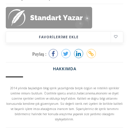
FAVORILERIME EKLE
Paylaş :
HAKKIMDA
2014 yılında başladığım blog içerik yazarlığında birçok özgün ve nitelikli içerikler
üretme imkanı buldum. Özellikle sporcu analizi,haber,sinema,ekonomi ve diyet
üzerine içerikler ürettim ve oldukça keyif aldım. Kaliteli ve doğru bilgi aktarımı
konusunda kendime çok güveniyorum. Siz değerli icerik.net üyeleri ile birlikte kaliteli
ve başarılı işlere imza atacağımıza inancım tam. Siparişleriniz de içerik tanımını
bildirmeniz halinde her konuda araştırma yaparak size yardımcı olacağımı
söyleyebilirim.