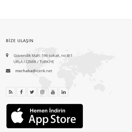
BIZE ULAŞIN
Güvendik Mah. 196 sokak, no:8/1
URLA / İZMİR / TÜRKİYE
merhaba
@icerik.net