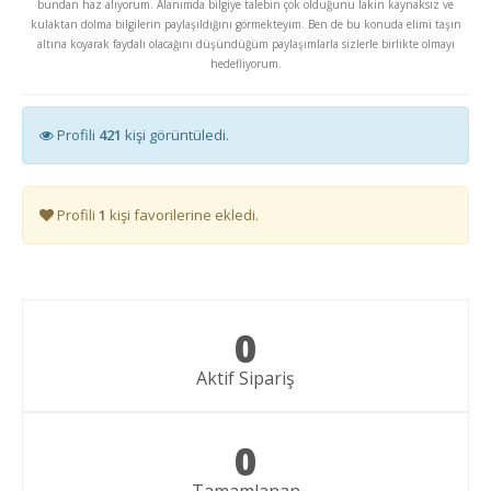
bundan haz alıyorum. Alanımda bilgiye talebin çok olduğunu lakin kaynaksız ve
kulaktan dolma bilgilerin paylaşıldığını görmekteyim. Ben de bu konuda elimi taşın
altına koyarak faydalı olacağını düşündüğüm paylaşımlarla sizlerle birlikte olmayı
hedefliyorum.
Profili
421
kişi görüntüledi.
Profili
1
kişi favorilerine ekledi.
0
Aktif Sipariş
0
Tamamlanan