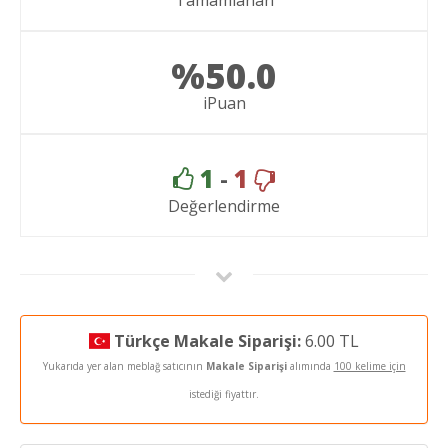
%50.0
iPuan
1
-
1
Değerlendirme
Türkçe Makale Siparişi:
6.00 TL
Yukarıda yer alan meblağ satıcının
Makale Siparişi
alımında
100 kelime için
istediği fiyattır.