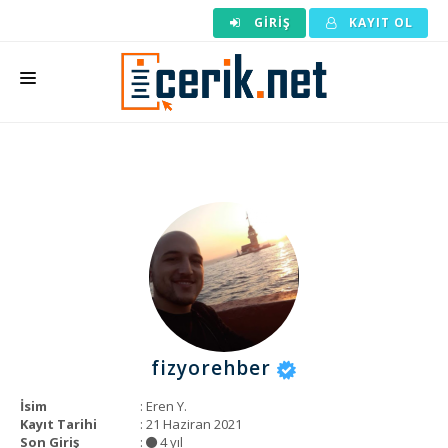
GIRIŞ
KAYIT OL
ANASAYFA
MAKALE SIPARIŞI
HAZIR MAKALE
EDITÖRLÜK
BACKLINK
YAZARLAR
fizyorehber
ARAÇLAR
İsim
: Eren Y.
KURUMSAL
Kayıt Tarihi
: 21 Haziran 2021
Son Giriş
:
4 yıl