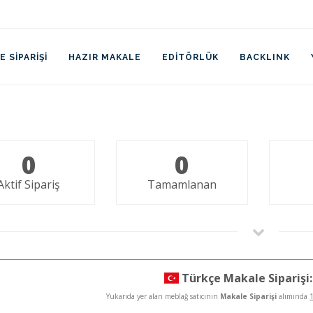
 SIPARIŞI
HAZIR MAKALE
EDITÖRLÜK
BACKLINK
0
0
Aktif Sipariş
Tamamlanan
Türkçe Makale Siparişi:
Yukarıda yer alan meblağ satıcının
Makale Siparişi
alımında