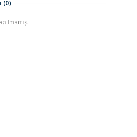
ı
(0)
yapılmamış.