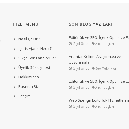
HIZLI MENÜ
SON BLOG YAZILARI
Editörlük ve SEO: İçerik Optimize 
Nasıl Çalışır?
2 yıl önce
Alıcı İpuçları
İçerik Ajansı Nedir?
Anahtar Kelime Araştırması ve
Sıkça Sorulan Sorular
Uygulamala…
Üyelik Sözleşmesi
2 yıl önce
Seo Teknikleri
Hakkımızda
Editörlük ve SEO: İçerik Optimize 
Basında Biz
2 yıl önce
Alıcı İpuçları
İletişim
Web Site İçin Editörlük Hizmetleri
2 yıl önce
Alıcı İpuçları