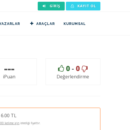
GIRIŞ
KAYIT OL
YAZARLAR
ARAÇLAR
KURUMSAL
---
0
-
0
iPuan
Değerlendirme
6.00 TL
100 kelime için
istediği fiyattır.