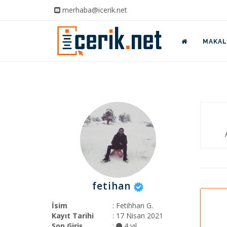
merhaba@icerik.net
MAKALE
fetihan
İsim
: Fetihhan G.
Kayıt Tarihi
: 17 Nisan 2021
Son Giriş
:
4 yıl