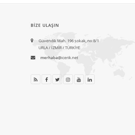
BIZE ULAŞIN
Güvendik Mah. 196 sokak, no:8/1
URLA / İZMİR / TÜRKİYE
merhaba
@icerik.net