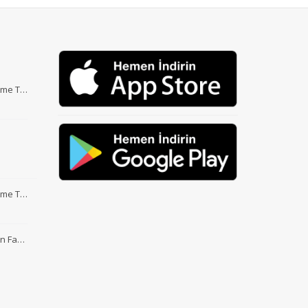
Etme T…
Etme T…
nin Fa…