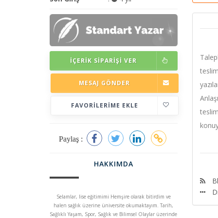
Talep
İÇERIK SIPARIŞI VER
tesli
MESAJ GÖNDER
yazıl
Anlaş
FAVORILERIME EKLE
tesli
konuy
Paylaş :
HAKKIMDA
Bl
D
Selamlar, lise eğitimimi Hemşire olarak bitirdim ve
halen sağlık üzerine üniversite okumaktayım. Tarih,
Sağlıklı Yaşam, Spor, Sağlık ve Bilimsel Olaylar üzerinde