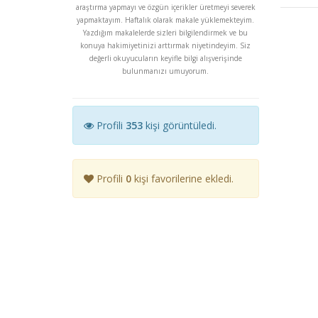
araştırma yapmayı ve özgün içerikler üretmeyi severek
yapmaktayım. Haftalık olarak makale yüklemekteyim.
Yazdığım makalelerde sizleri bilgilendirmek ve bu
konuya hakimiyetinizi arttırmak niyetindeyim. Siz
değerli okuyucuların keyifle bilgi alışverişinde
bulunmanızı umuyorum.
Profili
353
kişi görüntüledi.
Profili
0
kişi favorilerine ekledi.