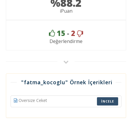
%88.2
iPuan
15
-
2
Değerlendirme
"fatma_kocoglu" Örnek İçerikleri
Oversize Ceket
İNCELE