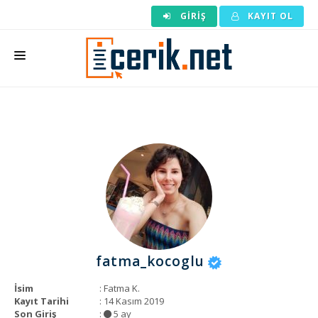
GIRIŞ
KAYIT OL
ANASAYFA
MAKALE SIPARIŞI
HAZIR MAKALE
EDITÖRLÜK
BACKLINK
YAZARLAR
fatma_kocoglu
ARAÇLAR
İsim
: Fatma K.
KURUMSAL
Kayıt Tarihi
: 14 Kasım 2019
Son Giriş
:
5 ay