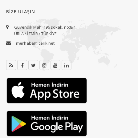
BIZE ULAŞIN
Güvendik Mah. 196 sokak, no:8/1
URLA / İZMİR / TÜRKİYE
merhaba
@icerik.net