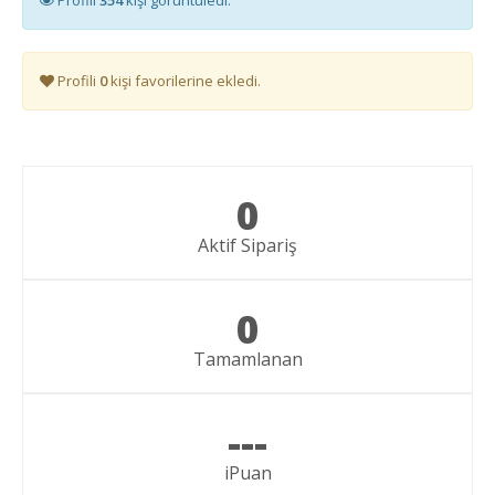
Profili
0
kişi favorilerine ekledi.
0
Aktif Sipariş
0
Tamamlanan
---
iPuan