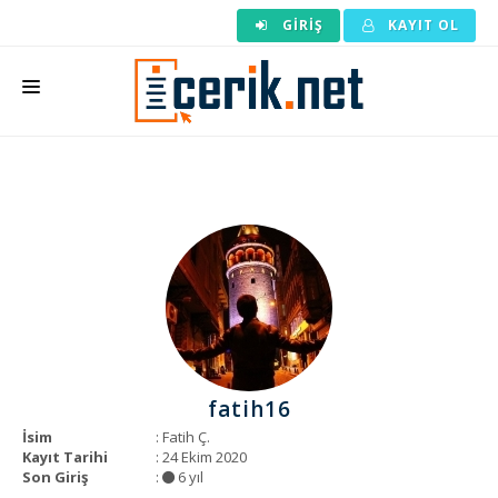
GIRIŞ
KAYIT OL
ANASAYFA
MAKALE SIPARIŞI
HAZIR MAKALE
EDITÖRLÜK
BACKLINK
YAZARLAR
fatih16
ARAÇLAR
İsim
: Fatih Ç.
Kayıt Tarihi
: 24 Ekim 2020
KURUMSAL
Son Giriş
:
6 yıl