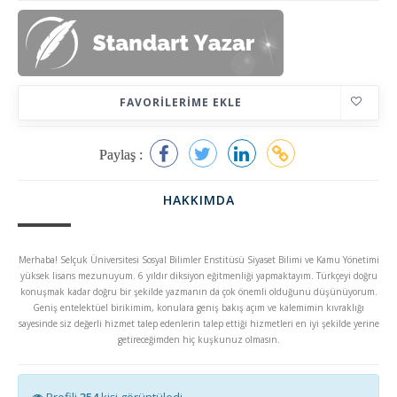
FAVORILERIME EKLE
Paylaş :
HAKKIMDA
Merhaba! Selçuk Üniversitesi Sosyal Bilimler Enstitüsü Siyaset Bilimi ve Kamu Yönetimi
yüksek lisans mezunuyum. 6 yıldır diksiyon eğitmenliği yapmaktayım. Türkçeyi doğru
konuşmak kadar doğru bir şekilde yazmanın da çok önemli olduğunu düşünüyorum.
Geniş entelektüel birikimim, konulara geniş bakış açım ve kalemimin kıvraklığı
sayesinde siz değerli hizmet talep edenlerin talep ettiği hizmetleri en iyi şekilde yerine
getireceğimden hiç kuşkunuz olmasın.
Profili
354
kişi görüntüledi.