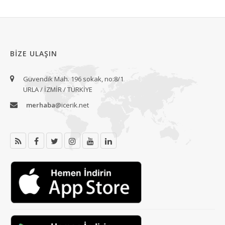
BIZE ULAŞIN
Güvendik Mah. 196 sokak, no:8/1
URLA / İZMİR / TÜRKİYE
merhaba
@icerik.net