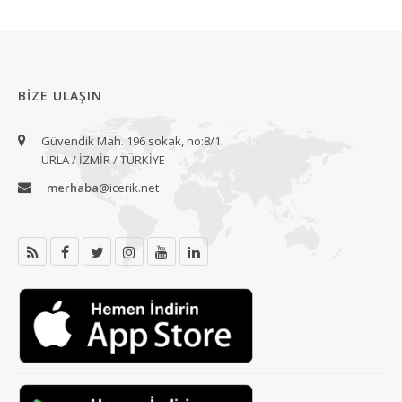
BIZE ULAŞIN
Güvendik Mah. 196 sokak, no:8/1
URLA / İZMİR / TÜRKİYE
merhaba
@icerik.net