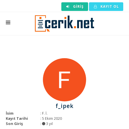
GIRIŞ
KAYIT OL
ANASAYFA
MAKALE SIPARIŞI
HAZIR MAKALE
EDITÖRLÜK
BACKLINK
YAZARLAR
f_ipek
ARAÇLAR
İsim
: F. İ.
Kayıt Tarihi
: 5 Ekim 2020
KURUMSAL
Son Giriş
:
3 yıl