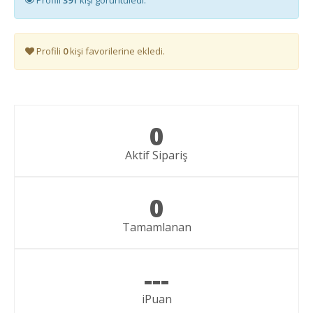
Profili
0
kişi favorilerine ekledi.
0
Aktif Sipariş
0
Tamamlanan
---
iPuan