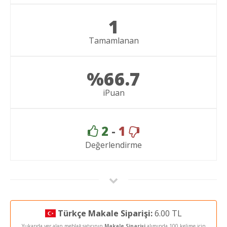
1
Tamamlanan
%66.7
iPuan
2
-
1
Değerlendirme
Türkçe Makale Siparişi:
6.00 TL
Yukarıda yer alan meblağ satıcının
Makale Siparişi
alımında
100 kelime için