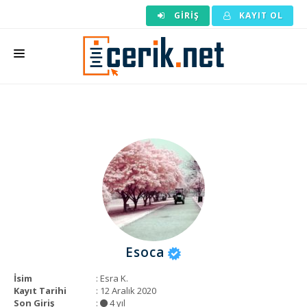
GIRIŞ
KAYIT OL
ANASAYFA
MAKALE SIPARIŞI
HAZIR MAKALE
EDITÖRLÜK
BACKLINK
YAZARLAR
Esoca
ARAÇLAR
İsim
: Esra K.
KURUMSAL
Kayıt Tarihi
: 12 Aralık 2020
Son Giriş
:
4 yıl