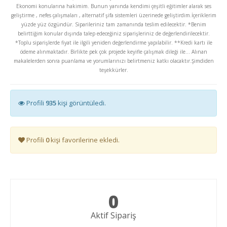
Ekonomi konularına hakimim. Bunun yanında kendimi çeşitli eğitimler alarak ses
geliştirme , nefes çalışmaları , alternatif şifa sistemleri üzerinede geliştirdim.İçeriklerim
yüzde yüz özgündür. Siparileriniz tam zamanında teslim edilecektir. *Benim
belirttiğim konular dışında talep edeceğiniz siparişleriniz de değerlendirilecektir.
*Toplu siparişlerde fiyat ile ilgili yeniden değerlendirme yapılabilir. **Kredi kartı ile
ödeme alınmaktadır. Birlikte pek çok projede keyifle çalışmak dileği ile... Alınan
makalelerden sonra puanlama ve yorumlarınızı belirtmeniz katkı olacaktır.Şimdiden
teşekkürler.
Profili
935
kişi görüntüledi.
Profili
0
kişi favorilerine ekledi.
0
Aktif Sipariş