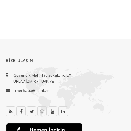
BIZE ULAŞIN
Güvendik Mah. 196 sokak, no:8/1
URLA / İZMİR / TÜRKİYE
merhaba
@icerik.net