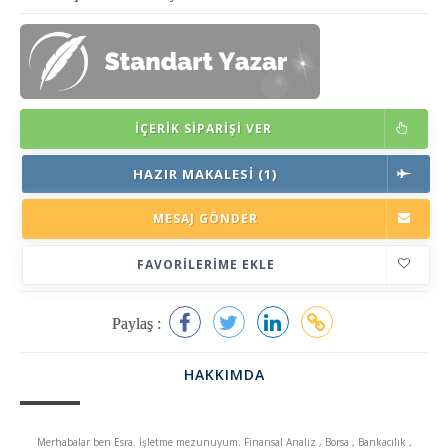
İÇERIK SIPARIŞI VER
HAZIR MAKALESI (1)
MESAJ GÖNDER
FAVORILERIME EKLE
Paylaş :
HAKKIMDA
Merhabalar ben Esra. İşletme mezunuyum. Finansal Analiz , Borsa , Bankacılık ,