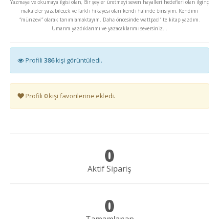
Yazmaya ve okumaya ilgisi olan, Bir şeyler üretmeyi seven hayalleri hedefleri olan ilginç
makaleler yazabilecek ve farklı hikayesi olan kendi halinde birisiyim. Kendimi
“münzevi” olarak tanımlamaktayım. Daha öncesinde wattpad ’ te kitap yazdım.
Umarım yazdıklarımı ve yazacaklarımı seversiniz...
Profili
386
kişi görüntüledi.
Profili
0
kişi favorilerine ekledi.
0
Aktif Sipariş
0
Tamamlanan