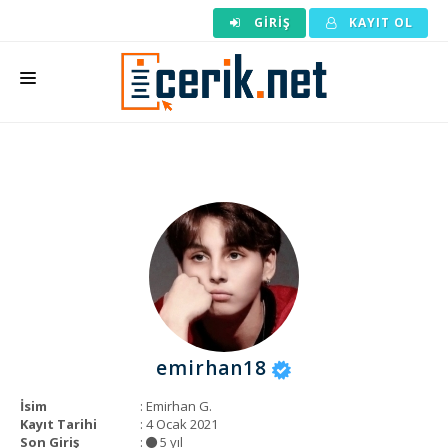
GIRIŞ
KAYIT OL
ANASAYFA
MAKALE SIPARIŞI
HAZIR MAKALE
EDITÖRLÜK
BACKLINK
YAZARLAR
emirhan18
ARAÇLAR
İsim
: Emirhan G.
KURUMSAL
Kayıt Tarihi
: 4 Ocak 2021
Son Giriş
:
5 yıl