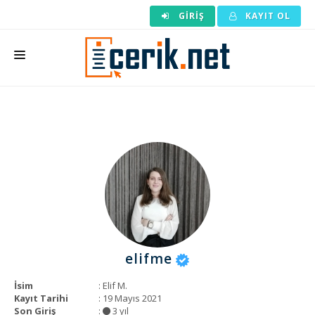
GIRIŞ
KAYIT OL
ANASAYFA
MAKALE SIPARIŞI
HAZIR MAKALE
EDITÖRLÜK
BACKLINK
YAZARLAR
elifme
ARAÇLAR
İsim
: Elif M.
KURUMSAL
Kayıt Tarihi
: 19 Mayıs 2021
Son Giriş
:
3 yıl