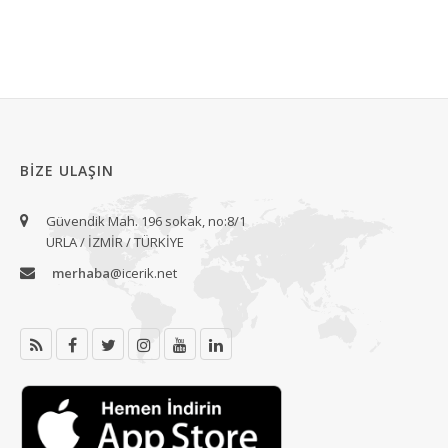
BIZE ULAŞIN
Güvendik Mah. 196 sokak, no:8/1
URLA / İZMİR / TÜRKİYE
merhaba
@icerik.net