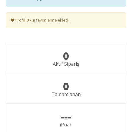
Profili
0
kişi favorilerine ekledi.
0
Aktif Sipariş
0
Tamamlanan
---
iPuan