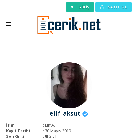
GIRIŞ
KAYIT OL
ANASAYFA
MAKALE SIPARIŞI
HAZIR MAKALE
EDITÖRLÜK
BACKLINK
YAZARLAR
elif_aksut
ARAÇLAR
İsim
: Elif A.
KURUMSAL
Kayıt Tarihi
: 30 Mayıs 2019
Son Giriş
:
2 yıl