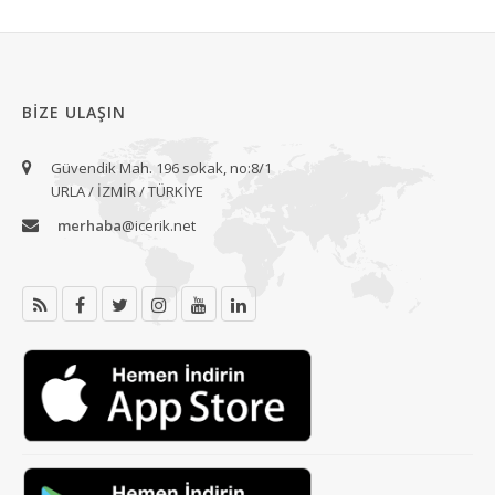
BIZE ULAŞIN
Güvendik Mah. 196 sokak, no:8/1
URLA / İZMİR / TÜRKİYE
merhaba
@icerik.net