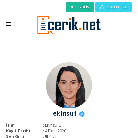
GIRIŞ
KAYIT OL
ANASAYFA
MAKALE SIPARIŞI
HAZIR MAKALE
EDITÖRLÜK
BACKLINK
YAZARLAR
ekinsu1
ARAÇLAR
İsim
: Ekinsu G.
KURUMSAL
Kayıt Tarihi
: 4 Ekim 2020
Son Giriş
:
4 yıl