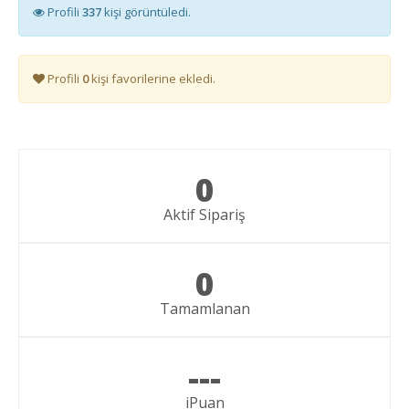
Profili
337
kişi görüntüledi.
Profili
0
kişi favorilerine ekledi.
0
Aktif Sipariş
0
Tamamlanan
---
iPuan