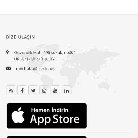
BIZE ULAŞIN
Güvendik Mah. 196 sokak, no:8/1
URLA / İZMİR / TÜRKİYE
merhaba
@icerik.net