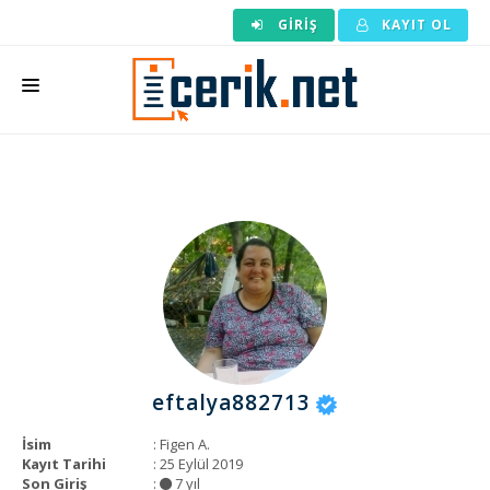
GIRIŞ
KAYIT OL
ANASAYFA
MAKALE SIPARIŞI
HAZIR MAKALE
EDITÖRLÜK
BACKLINK
YAZARLAR
eftalya882713
ARAÇLAR
İsim
: Figen A.
KURUMSAL
Kayıt Tarihi
: 25 Eylül 2019
Son Giriş
:
7 yıl