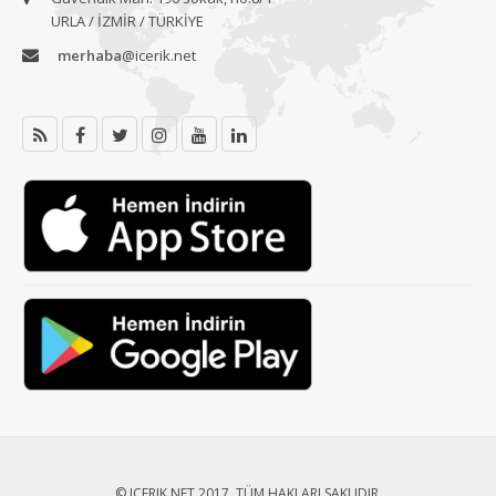
URLA / İZMİR / TÜRKİYE
merhaba
@icerik.net
© ICERIK.NET 2017. TÜM HAKLARI SAKLIDIR.