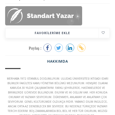
FAVORILERIME EKLE
Paylaş :
HAKKIMDA
MERHABA 1972 İSTANBUL DOĞUMLUYUM. ULUDAĞ ÜNİVERSİTESİ İKTİSADİ İDARİ
BİLİMLER FAKÜLTESİ KAMU YÖNETİMİ BÖLÜMÜ MEZUNUYUM. HEMŞİRE OLARAK
KAMUDA 30 YILDIR ÇALIŞMAKTAYIM. FARKLI ŞEHİRLERDE, HASTANELERDE VE
BİRİMLERDE GÖREVDE BULUNDUM. EVLİYİM VE İKİ OĞLUM VAR. HER KONUDA
OKUMAYI VE YAZMAYI SEVİYORUM. ÖĞRENMEYİ, ANLAMAYI VE ANLATMAYI ÇOK
SEVİYORUM. GENEL KÜLTÜRÜMDE OLDUKÇA İYİDİR. YABANCI DİLİM İNGİLİZCE,
ANCAK ORTA-AZ DENEBİLECEK BİR SEVİYEDE. BU NEDENLE TÜRKÇEDE YAZMAYI
TERCİH EDERİM. BOŞ ZAMANLARIMDA BOL BOL VE HER TÜR OKURUM, MÜZİĞİ