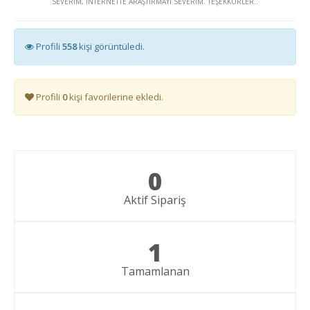
SEVERİM, İNTERNETTE ARAŞTIRMAYI SEVERİM. TEŞEKKÜRLER..
Profili
558
kişi görüntüledi.
Profili
0
kişi favorilerine ekledi.
0
Aktif Sipariş
1
Tamamlanan