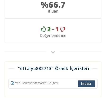
%66.7
iPuan
2
-
1
Değerlendirme
"eftalya882713" Örnek İçerikleri
Yeni Microsoft Word Belgesi
İNCELE