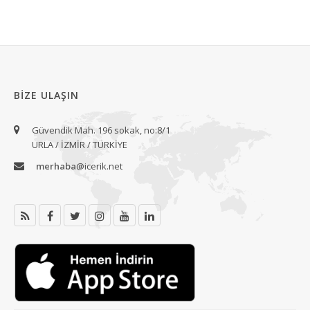
BIZE ULAŞIN
Güvendik Mah. 196 sokak, no:8/1
URLA / İZMİR / TÜRKİYE
merhaba
@icerik.net