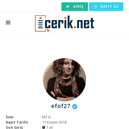
GIRIŞ
KAYIT OL
ANASAYFA
MAKALE SIPARIŞI
HAZIR MAKALE
EDITÖRLÜK
BACKLINK
YAZARLAR
efof27
ARAÇLAR
İsim
: Elif A.
KURUMSAL
Kayıt Tarihi
: 17 Kasım 2018
Son Giriş
:
7 yıl