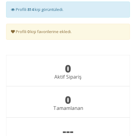
Profili
814
kişi görüntüledi.
Profili
0
kişi favorilerine ekledi.
0
Aktif Sipariş
0
Tamamlanan
---