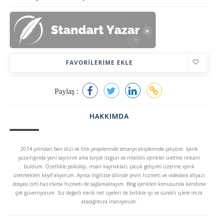
FAVORILERIME EKLE
Paylaş :
HAKKIMDA
2014 yılından beri dizi ve film projelerinde senaryo ekiplerinde çalıştım. İçerik
yazarlığında yeni sayılırım ama birçok özgün ve nitelikli içerikler üretme imkanı
buldum. Özellikle psikoloji, insan kaynakları, çocuk gelişimi üzerine içerik
üretmekten keyif alıyorum. Ayrıca İngilizce dilinde çeviri hizmeti ve videolara altyazı
dosyası (srt) hazırlama hizmeti de sağlamaktayım. Blog içerikleri konusunda kendime
çok güveniyorum. Siz değerli icerik.net üyeleri ile birlikte iyi ve sürekli işlere imza
atacağımıza inanıyorum.