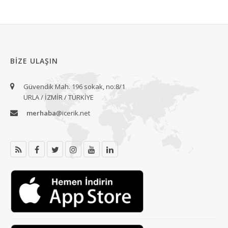
BIZE ULAŞIN
Güvendik Mah. 196 sokak, no:8/1
URLA / İZMİR / TÜRKİYE
merhaba
@icerik.net