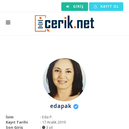
GIRIŞ
KAYIT OL
ANASAYFA
MAKALE SIPARIŞI
HAZIR MAKALE
EDITÖRLÜK
BACKLINK
YAZARLAR
edapak
ARAÇLAR
İsim
: Eda P.
KURUMSAL
Kayıt Tarihi
: 17 Aralık 2019
Son Giriş
:
3 yıl