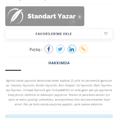
FAVORILERIME EKLE
Paylaş :
HAKKIMDA
Ağırlıklı olarak yayıncılık sektöründe olmak kaydıyla 25 yıllık bir çevirmenlik geçmişim
var. Yakamoz Yayıncılık, Koridor Yayıncılık, Altın Kitaplar, Sis Yayıncılık, Martı Yayınları,
Say Yayınları, Olimpos Yayıncılık gibi Türkiye&#039;nin önde gelen pek çok yayınevine
kitap çevirisi, editörlük ve redaksiyon yapıyorum. Reklam ve pazarlama alanları için
içerik ve metin yazarlığı üretmekten, senaryo/reklam filmi tercüme etmekten keyif
alırım. Pek çok farklı alanda araştırma yapabilir, içerik kaleme alabilirim.