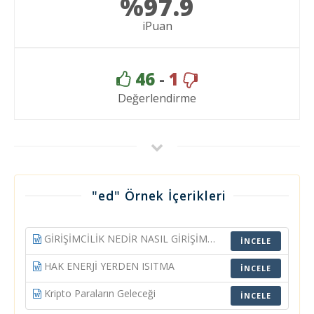
%97.9
iPuan
46
-
1
Değerlendirme
"ed" Örnek İçerikleri
GİRİŞİMCİLİK NEDİR NASIL GİRİŞİMCİ OLUNUR
İNCELE
HAK ENERJİ YERDEN ISITMA
İNCELE
Kripto Paraların Geleceği
İNCELE