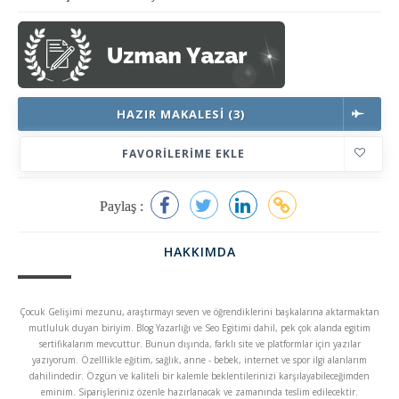
HAZIR MAKALESI (3)
FAVORILERIME EKLE
Paylaş :
HAKKIMDA
Çocuk Gelişimi mezunu, araştırmayı seven ve öğrendiklerini başkalarına aktarmaktan
mutluluk duyan biriyim. Blog Yazarlığı ve Seo Egitimi dahil, pek çok alanda egitim
sertifikalarım mevcuttur. Bunun dışında, farklı site ve platformlar için yazılar
yazıyorum. Özelllikle eğitim, sağlık, anne - bebek, internet ve spor ilgi alanlarım
dahilindedir. Özgün ve kaliteli bir kalemle beklentilerinizi karşılayabileceğimden
eminim. Siparişleriniz özenle hazırlanacak ve zamanında teslim edilecektir.