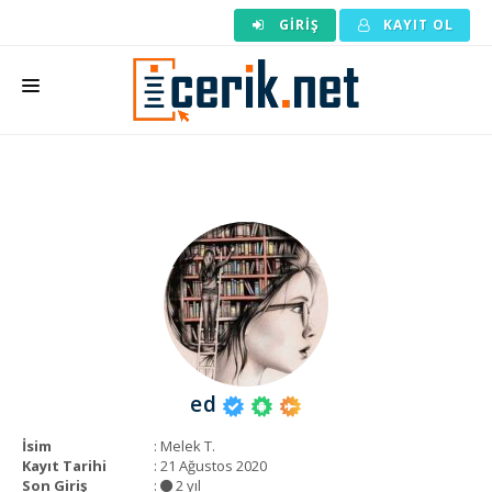
GIRIŞ
KAYIT OL
ANASAYFA
MAKALE SIPARIŞI
HAZIR MAKALE
EDITÖRLÜK
BACKLINK
YAZARLAR
ed
ARAÇLAR
İsim
: Melek T.
KURUMSAL
Kayıt Tarihi
: 21 Ağustos 2020
Son Giriş
:
2 yıl