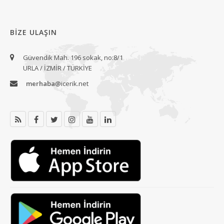
BIZE ULAŞIN
Güvendik Mah. 196 sokak, no:8/1
URLA / İZMİR / TÜRKİYE
merhaba
@icerik.net