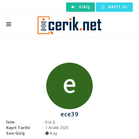
GIRIŞ
KAYIT OL
ANASAYFA
MAKALE SIPARIŞI
HAZIR MAKALE
EDITÖRLÜK
BACKLINK
YAZARLAR
ece39
ARAÇLAR
İsim
: Ece Ş.
Kayıt Tarihi
: 1 Aralık 2025
KURUMSAL
Son Giriş
:
8 ay