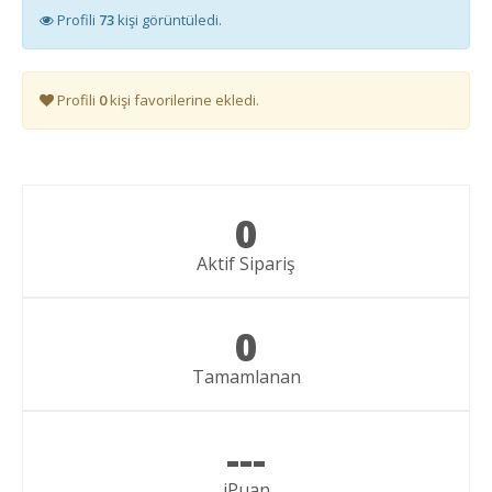
Profili
73
kişi görüntüledi.
Profili
0
kişi favorilerine ekledi.
0
Aktif Sipariş
0
Tamamlanan
---
iPuan