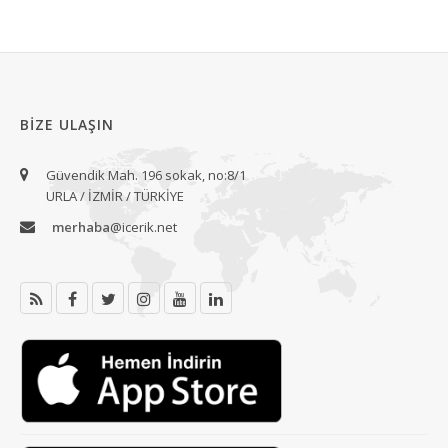
BIZE ULAŞIN
Güvendik Mah. 196 sokak, no:8/1
URLA / İZMİR / TÜRKİYE
merhaba
@icerik.net