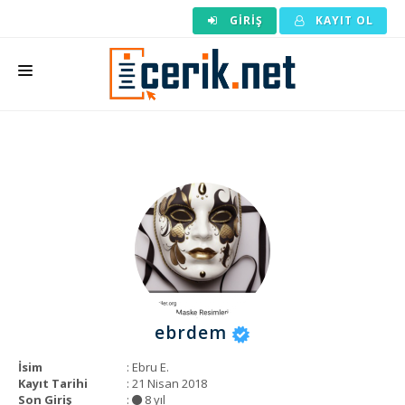
GIRIŞ
KAYIT OL
ANASAYFA
MAKALE SIPARIŞI
HAZIR MAKALE
EDITÖRLÜK
BACKLINK
YAZARLAR
ebrdem
ARAÇLAR
İsim
: Ebru E.
KURUMSAL
Kayıt Tarihi
: 21 Nisan 2018
Son Giriş
:
8 yıl