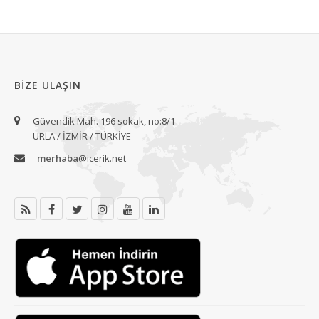
BIZE ULAŞIN
Güvendik Mah. 196 sokak, no:8/1
URLA / İZMİR / TÜRKİYE
merhaba
@icerik.net