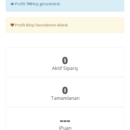
Profili
769
kişi görüntüledi.
Profili
0
kişi favorilerine ekledi.
0
Aktif Sipariş
0
Tamamlanan
---
iPuan