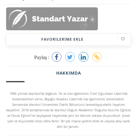
FAVORILERIME EKLE
Paylaş :
HAKKIMDA
1986 yılında İstanbul’da doğdum. İlk ve orta öğretimimi Özel Oğuzkaan Lisesi’nde
tamamladıktan sonra, Beyoğlu Anadolu Lisesi’nde lise öğrenimimi tamamladım.
Sonrasında İstanbul Üniversitesi Ebelik Bölümünü tamamlayıp ebelik hayatımı
başlattım. 2018 sonbaharında da İstanbul Doğum Akademisi “Doğuma Hazırlık Eğiticisi
ve Doula Eğitimi”ne başlayarak hayatımda yeni bir dönüm noktası oluşturdum. Şimdi
işler ve düşünceler biraz daha farklı. Bir çok insana yardım etme ve ulaşma ateşi sardı
dört bir yanımı..