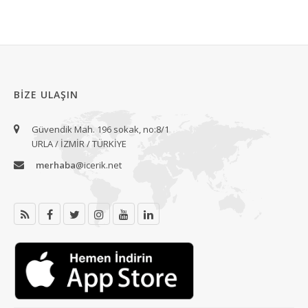
BIZE ULAŞIN
Güvendik Mah. 196 sokak, no:8/1
URLA / İZMİR / TÜRKİYE
merhaba
@icerik.net