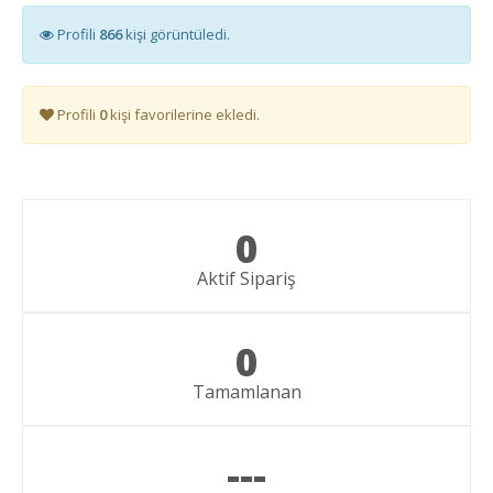
Profili
866
kişi görüntüledi.
Profili
0
kişi favorilerine ekledi.
0
Aktif Sipariş
0
Tamamlanan
---