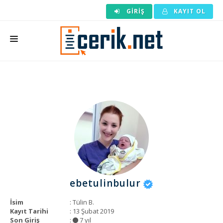
GIRIŞ
KAYIT OL
ANASAYFA
MAKALE SIPARIŞI
HAZIR MAKALE
EDITÖRLÜK
BACKLINK
YAZARLAR
ebetulinbulur
ARAÇLAR
İsim
: Tülin B.
KURUMSAL
Kayıt Tarihi
: 13 Şubat 2019
Son Giriş
:
7 yıl