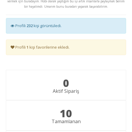
vermek için buradayım. Hobi olarak yaptığım bu işi artık insanlarla paylaşmak benim
bir hayalimdi. Umarım bunu buradan yaparak başarabilirim.
Profili
232
kişi görüntüledi.
Profili
1
kişi favorilerine ekledi.
0
Aktif Sipariş
10
Tamamlanan