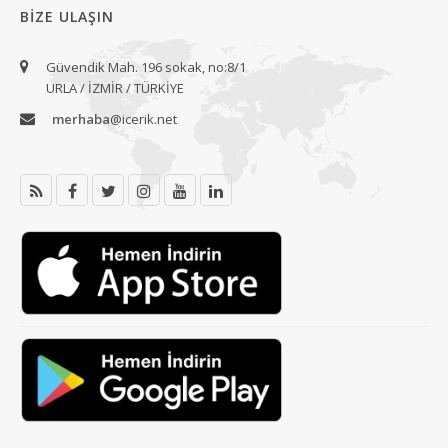
BIZE ULAŞIN
Güvendik Mah. 196 sokak, no:8/1
URLA / İZMİR / TÜRKİYE
merhaba
@icerik.net