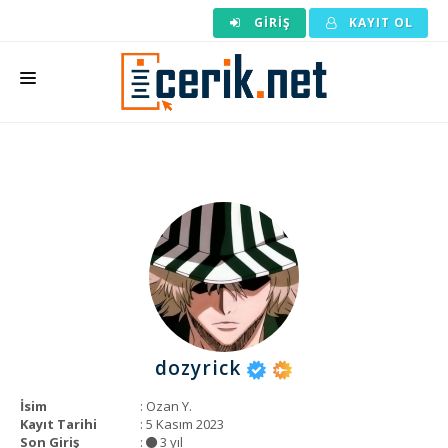
GIRIŞ
KAYIT OL
ANASAYFA
MAKALE SIPARIŞI
HAZIR MAKALE
EDITÖRLÜK
BACKLINK
YAZARLAR
dozyrick
ARAÇLAR
İsim
: Ozan Y.
KURUMSAL
Kayıt Tarihi
: 5 Kasım 2023
Son Giriş
:
3 yıl