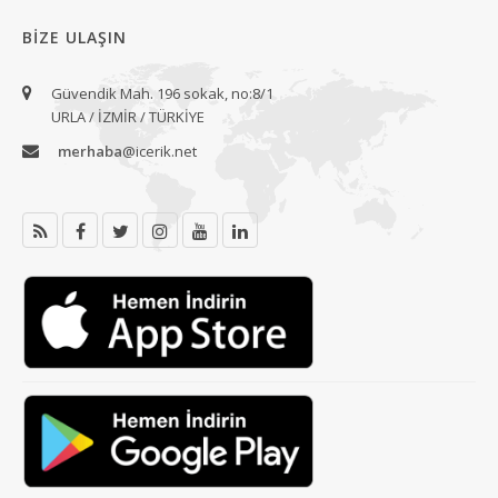
BIZE ULAŞIN
Güvendik Mah. 196 sokak, no:8/1
URLA / İZMİR / TÜRKİYE
merhaba
@icerik.net