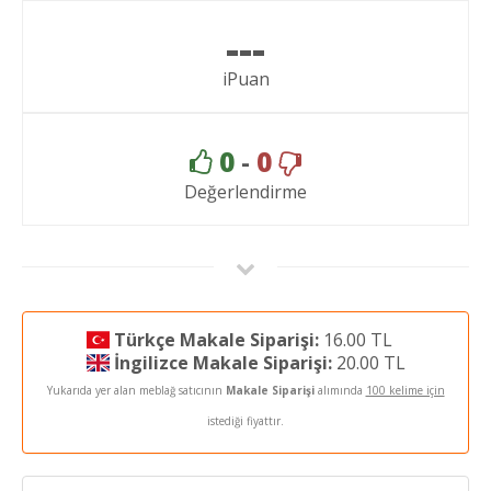
---
iPuan
0
-
0
Değerlendirme
Türkçe Makale Siparişi:
16.00 TL
İngilizce Makale Siparişi:
20.00 TL
Yukarıda yer alan meblağ satıcının
Makale Siparişi
alımında
100 kelime için
istediği fiyattır.