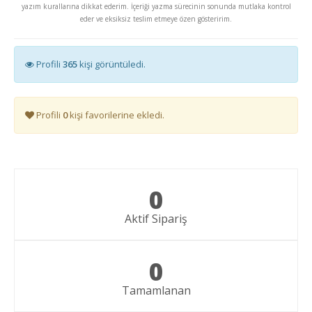
yazım kurallarına dikkat ederim. İçeriği yazma sürecinin sonunda mutlaka kontrol
eder ve eksiksiz teslim etmeye özen gösteririm.
Profili
365
kişi görüntüledi.
Profili
0
kişi favorilerine ekledi.
0
Aktif Sipariş
0
Tamamlanan