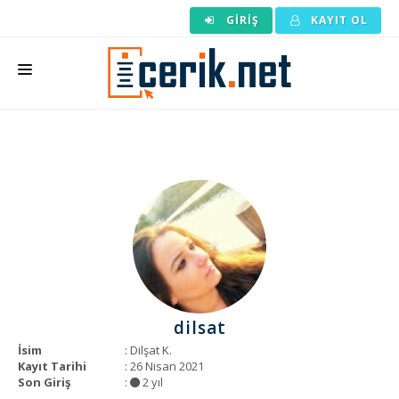
GIRIŞ
KAYIT OL
ANASAYFA
MAKALE SIPARIŞI
HAZIR MAKALE
EDITÖRLÜK
BACKLINK
YAZARLAR
dilsat
ARAÇLAR
İsim
: Dilşat K.
Kayıt Tarihi
: 26 Nisan 2021
KURUMSAL
Son Giriş
:
2 yıl