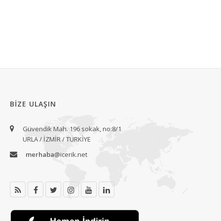
BIZE ULAŞIN
Güvendik Mah. 196 sokak, no:8/1
URLA / İZMİR / TÜRKİYE
merhaba
@icerik.net