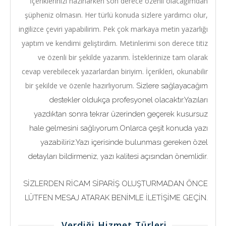
İçeriklerinizi hazırlarken son derece özenli olacağımdan
şüpheniz olmasın. Her türlü konuda sizlere yardımcı olur,
ingilizce çeviri yapabilirim. Pek çok markaya metin yazarlığı
yaptım ve kendimi geliştirdim. Metinlerimi son derece titiz
ve özenli bir şekilde yazarım. İsteklerinize tam olarak
cevap verebilecek yazarlardan biriyim. İçerikleri, okunabilir
bir şekilde ve özenle hazırlıyorum.
Sizlere sağlayacağım
destekler oldukça profesyonel olacaktır.
Yazıları
yazdıktan sonra tekrar üzerinden geçerek kusursuz
hale gelmesini sağlıyorum.
Onlarca çeşit konuda yazı
yazabiliriz.
Yazı içerisinde bulunması gereken özel
detayları bildirmeniz, yazı kalitesi açısından önemlidir.
SİZLERDEN RİCAM SİPARİŞ OLUŞTURMADAN ÖNCE
LÜTFEN MESAJ ATARAK BENİMLE İLETİŞİME GEÇİN.
Verdiği Hizmet Türleri