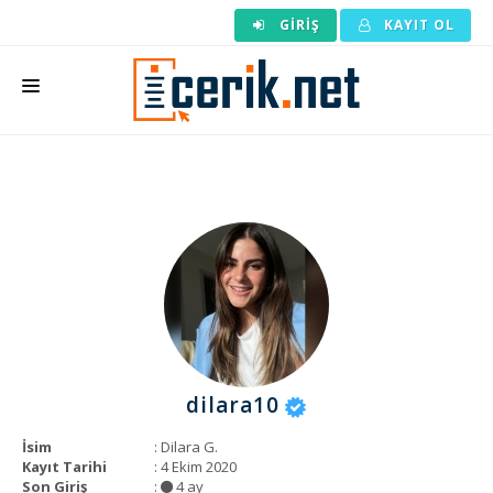
GIRIŞ
KAYIT OL
ANASAYFA
MAKALE SIPARIŞI
HAZIR MAKALE
EDITÖRLÜK
BACKLINK
YAZARLAR
dilara10
ARAÇLAR
İsim
: Dilara G.
KURUMSAL
Kayıt Tarihi
: 4 Ekim 2020
Son Giriş
:
4 ay