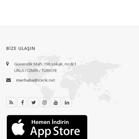
BIZE ULAŞIN
Güvendik Mah. 196 sokak, no:8/1
URLA / İZMİR / TÜRKİYE
merhaba
@icerik.net