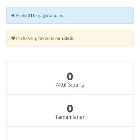
Profili
313
kişi görüntüledi.
Profili
0
kişi favorilerine ekledi.
0
Aktif Sipariş
0
Tamamlanan