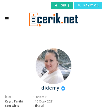
GIRIŞ
KAYIT OL
ANASAYFA
MAKALE SIPARIŞI
HAZIR MAKALE
EDITÖRLÜK
BACKLINK
YAZARLAR
didemy
ARAÇLAR
İsim
: Didem Y.
KURUMSAL
Kayıt Tarihi
: 16 Ocak 2021
Son Giriş
:
3 yıl