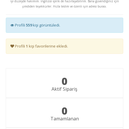
iyi düzeyde hakimim. İngilizce içerik de hazırlayabilirim. Bana güvendiğiniz için
şimdiden teşekkürler. Hızla teslim ve özenli işin adresi burası.
Profili
559
kişi görüntüledi.
Profili
1
kişi favorilerine ekledi.
0
Aktif Sipariş
0
Tamamlanan