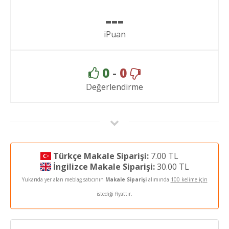
---
iPuan
0
-
0
Değerlendirme
Türkçe Makale Siparişi:
7.00 TL
İngilizce Makale Siparişi:
30.00 TL
Yukarıda yer alan meblağ satıcının
Makale Siparişi
alımında
100 kelime için
istediği fiyattır.