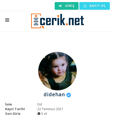
GIRIŞ
KAYIT OL
ANASAYFA
MAKALE SIPARIŞI
HAZIR MAKALE
EDITÖRLÜK
BACKLINK
YAZARLAR
didehan
ARAÇLAR
İsim
: Dd
KURUMSAL
Kayıt Tarihi
: 22 Temmuz 2021
Son Giriş
:
3 yıl