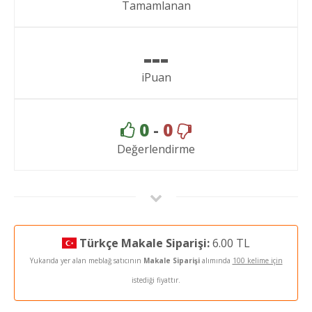
Tamamlanan
---
iPuan
0
-
0
Değerlendirme
Türkçe Makale Siparişi:
6.00 TL
Yukarıda yer alan meblağ satıcının
Makale Siparişi
alımında
100 kelime için
istediği fiyattır.