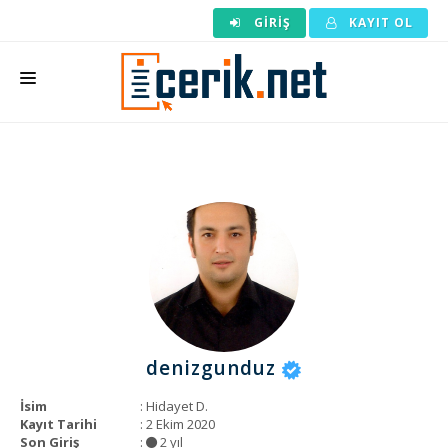
GIRIŞ
KAYIT OL
ANASAYFA
MAKALE SIPARIŞI
HAZIR MAKALE
EDITÖRLÜK
BACKLINK
YAZARLAR
denizgunduz
ARAÇLAR
İsim
: Hidayet D.
KURUMSAL
Kayıt Tarihi
: 2 Ekim 2020
Son Giriş
:
2 yıl