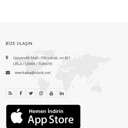
BIZE ULAŞIN
Güvendik Mah. 196 sokak, no:8/1
URLA / İZMİR / TÜRKİYE
merhaba
@icerik.net