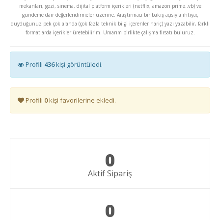
mekanları, gezi, sinema, dijital platform içerikleri (netflix, amazon prime..vb) ve
gündeme dair değerlendirmeler üzerine. Araştırmacı bir bakış açısıyla ihtiyaç
duyduğunuz pek çok alanda (çok fazla teknik bilgi içerenler hariç) yazı yazabilir, farklı
formatlarda içerikler üretebilirim. Umarım birlikte çalışma fırsatı buluruz.
Profili
436
kişi görüntüledi.
Profili
0
kişi favorilerine ekledi.
0
Aktif Sipariş
0