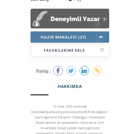
HAZIR MAKALESI (27)
FAVORILERIME EKLE
Paylaş :
HAKKIMDA
13 Ocak 1995 tarihinde
Çorum&amp;amp;amp;amp;amp;amp;#039;da doğdum.
Lisans eğitimimi Eskişehir Osmangazi Üniversitesi
İktisat bölümü ile tamamladım. Daha sonra Hitit
Üniversitesi İktisat yüksek lisans eğitimimi
tamamladım. Yıllardır içerik yazarlığı yapıyorum.