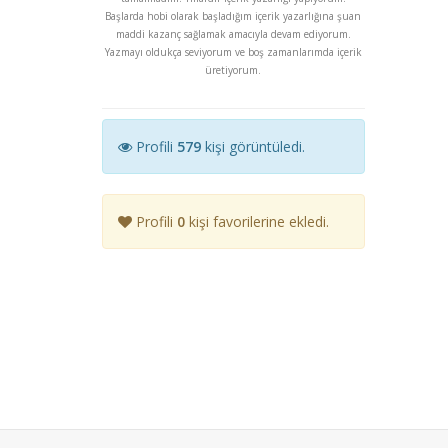
Başlarda hobi olarak başladığım içerik yazarlığına şuan
maddi kazanç sağlamak amacıyla devam ediyorum.
Yazmayı oldukça seviyorum ve boş zamanlarımda içerik
üretiyorum.
Profili
579
kişi görüntüledi.
Profili
0
kişi favorilerine ekledi.