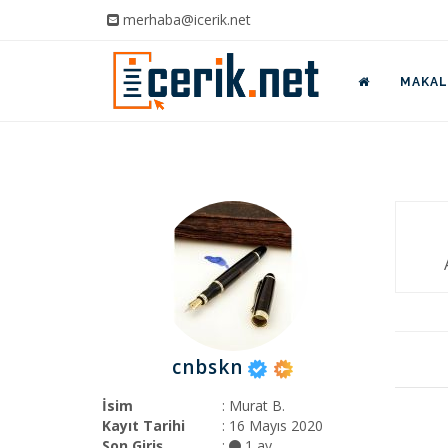
merhaba@icerik.net
MAKALE
cnbskn
İsim
: Murat B.
Kayıt Tarihi
: 16 Mayıs 2020
Son Giriş
:
1 ay