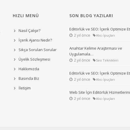
HIZLI MENÜ
SON BLOG YAZILARI
Editörlük ve SEO: İçerik Optimize 
Nasıl Çalışır?
2 yıl önce
Alıcı İpuçları
İçerik Ajansı Nedir?
Anahtar Kelime Araştırması ve
Sıkça Sorulan Sorular
Uygulamala…
Üyelik Sözleşmesi
2 yıl önce
Seo Teknikleri
Hakkımızda
Editörlük ve SEO: İçerik Optimize 
Basında Biz
2 yıl önce
Alıcı İpuçları
İletişim
Web Site İçin Editörlük Hizmetleri
2 yıl önce
Alıcı İpuçları