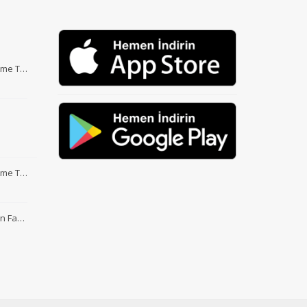
Etme T…
Etme T…
nin Fa…