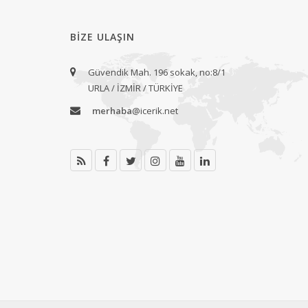
BIZE ULAŞIN
Güvendik Mah. 196 sokak, no:8/1
URLA / İZMİR / TÜRKİYE
merhaba
@icerik.net