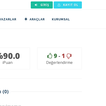
GIRIŞ
KAYIT OL
YAZARLAR
ARAÇLAR
KURUMSAL
%90.0
9
-
1
iPuan
Değerlendirme
ı
(0)