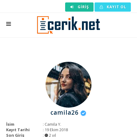
GIRIŞ
KAYIT OL
ANASAYFA
MAKALE SIPARIŞI
HAZIR MAKALE
EDITÖRLÜK
BACKLINK
YAZARLAR
camila26
ARAÇLAR
İsim
: Camila Y.
KURUMSAL
Kayıt Tarihi
: 19 Ekim 2018
Son Giriş
:
2 yıl