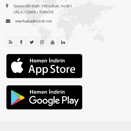
Güvendik Mah. 196 sokak, no:8/1
URLA / İZMİR / TÜRKİYE
merhaba
@icerik.net