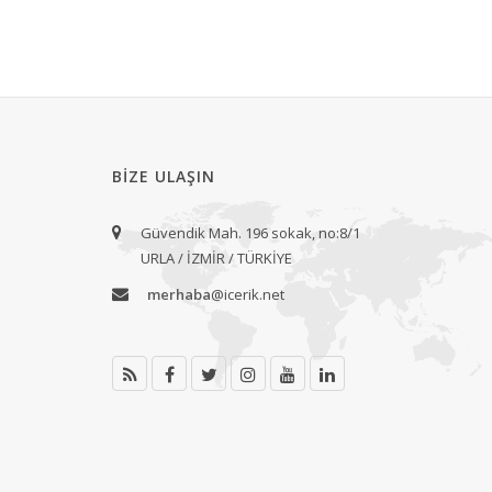
BIZE ULAŞIN
Güvendik Mah. 196 sokak, no:8/1
URLA / İZMİR / TÜRKİYE
merhaba
@icerik.net