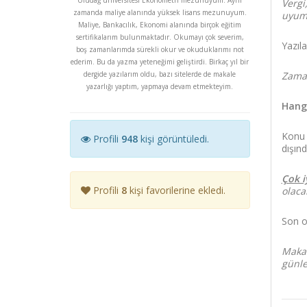
Vergi
zamanda maliye alanında yüksek lisans mezunuyum.
uyuml
Maliye, Bankacılık, Ekonomi alanında birçok eğitim
sertifikalarım bulunmaktadır. Okumayı çok severim,
Yazıl
boş zamanlarımda sürekli okur ve okuduklarımı not
ederim. Bu da yazma yeteneğimi geliştirdi. Birkaç yıl bir
dergide yazılarım oldu, bazı sitelerde de makale
Zaman
yazarlığı yaptım, yapmaya devam etmekteyim.
Hang
Konu 
Profili
948
kişi görüntüledi.
dışınd
Çok i
Profili
8
kişi favorilerine ekledi.
olacak
Son o
Makal
günle