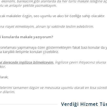
, ekonomi, bankacılık gibi alanlarda da her türlü makale isteğine
u ve anlaşılır şekilde yazmaktayım.
acak makaleler özgün, seo uyumlu ve akıcı bir özelliğe sahip olacaktır.
a riayet etmekteyim, alınan işi vaktinde teslim edebilirim.
i konularda makale yazıyorum?
sınırlaması yapmamaya özen göstermekteyim fakat bazı konular da y
a karşılıklı iletişimle konuları çözebiliriz.
yi derecede ingilizce bilmekteyim
,
İngilizce çeviri ihtiyacınız olurs
tır.
larak;
elerimi tamamen özgün ve mevzuata uyumlu olarak en kısa sürede t
r dilerim.
Verdiği Hizmet Tür