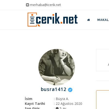
merhaba@icerik.net
MAKALE
busra1412
İsim
: Büşra A.
Kayıt Tarihi
: 22 Ağustos 2020
Son Giriş
:
5 ay