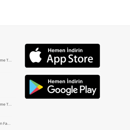
Etme T…
Etme T…
nin Fa…