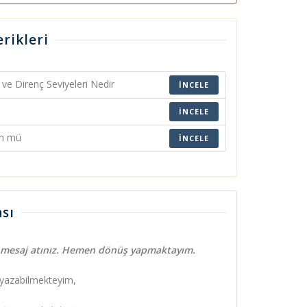
rikleri
ve Direnç Seviyeleri Nedir
İNCELE
İNCELE
ün mü
İNCELE
sı
e mesaj atınız. Hemen dönüş yapmaktayım.
 yazabilmekteyim,