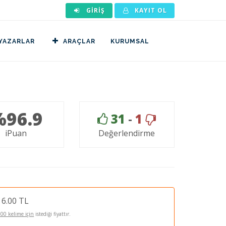
GIRIŞ
KAYIT OL
YAZARLAR
ARAÇLAR
KURUMSAL
%96.9
31
-
1
iPuan
Değerlendirme
6.00 TL
100 kelime için
istediği fiyattır.