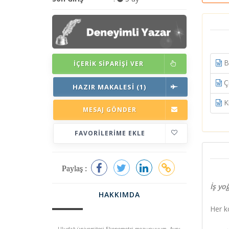
Bo
İÇERIK SIPARIŞI VER
Çi
HAZIR MAKALESI (1)
Kr
MESAJ GÖNDER
FAVORILERIME EKLE
Paylaş :
İş yo
HAKKIMDA
Her k
Uludağ üniversitesi Ekonometri mezunuyum. Aynı