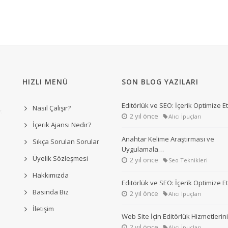
HIZLI MENÜ
SON BLOG YAZILARI
Editörlük ve SEO: İçerik Optimize 
Nasıl Çalışır?
2 yıl önce
Alıcı İpuçları
İçerik Ajansı Nedir?
Anahtar Kelime Araştırması ve
Sıkça Sorulan Sorular
Uygulamala…
Üyelik Sözleşmesi
2 yıl önce
Seo Teknikleri
Hakkımızda
Editörlük ve SEO: İçerik Optimize 
Basında Biz
2 yıl önce
Alıcı İpuçları
İletişim
Web Site İçin Editörlük Hizmetleri
2 yıl önce
Alıcı İpuçları