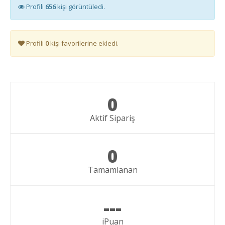
Profili
656
kişi görüntüledi.
Profili
0
kişi favorilerine ekledi.
0
Aktif Sipariş
0
Tamamlanan
---
iPuan