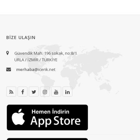
BIZE ULAŞIN
Güvendik Mah. 196 sokak, no:8/1
URLA / İZMİR / TÜRKİYE
merhaba
@icerik.net