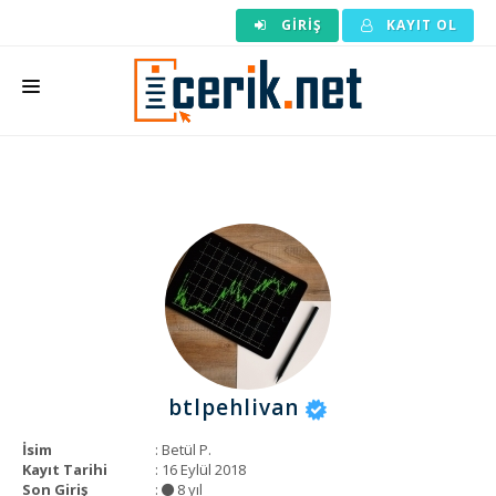
GIRIŞ
KAYIT OL
ANASAYFA
MAKALE SIPARIŞI
HAZIR MAKALE
EDITÖRLÜK
BACKLINK
YAZARLAR
btlpehlivan
ARAÇLAR
İsim
: Betül P.
KURUMSAL
Kayıt Tarihi
: 16 Eylül 2018
Son Giriş
:
8 yıl