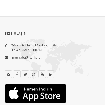
BIZE ULAŞIN
Güvendik Mah. 196 sokak, no:8/1
URLA / İZMİR / TÜRKİYE
merhaba
@icerik.net