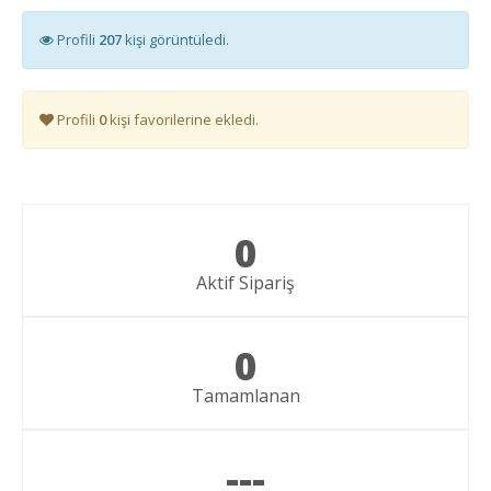
Profili
207
kişi görüntüledi.
Profili
0
kişi favorilerine ekledi.
0
Aktif Sipariş
0
Tamamlanan
---