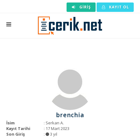
GIRIŞ
KAYIT OL
ANASAYFA
MAKALE SIPARIŞI
HAZIR MAKALE
EDITÖRLÜK
BACKLINK
YAZARLAR
brenchia
ARAÇLAR
İsim
: Serkan A.
Kayıt Tarihi
: 17 Mart 2023
KURUMSAL
Son Giriş
:
3 yıl