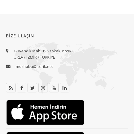
BIZE ULAŞIN
Güvendik Mah. 196 sokak, no:8/1
URLA / İZMİR / TÜRKİYE
merhaba
@icerik.net