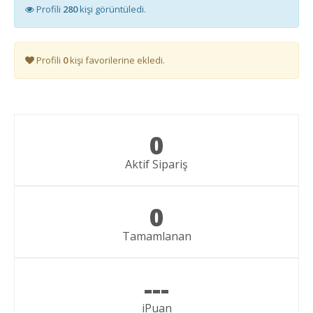
Profili
280
kişi görüntüledi.
Profili
0
kişi favorilerine ekledi.
0
Aktif Sipariş
0
Tamamlanan
---
iPuan