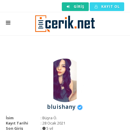
GIRIŞ
KAYIT OL
ANASAYFA
MAKALE SIPARIŞI
HAZIR MAKALE
EDITÖRLÜK
BACKLINK
YAZARLAR
bluishany
ARAÇLAR
İsim
: Büşra Ö.
KURUMSAL
Kayıt Tarihi
: 28 Ocak 2021
Son Giriş
:
5 yıl