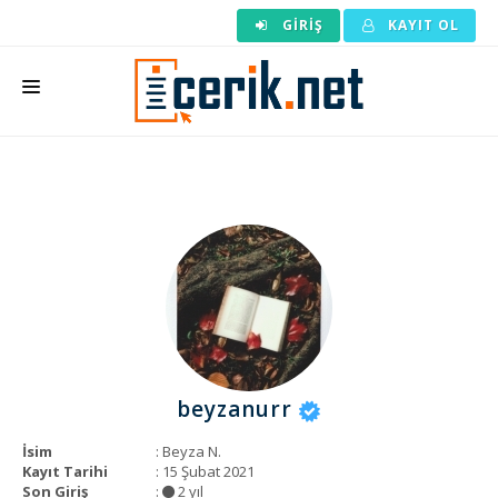
GIRIŞ
KAYIT OL
ANASAYFA
MAKALE SIPARIŞI
HAZIR MAKALE
EDITÖRLÜK
BACKLINK
YAZARLAR
beyzanurr
ARAÇLAR
İsim
: Beyza N.
KURUMSAL
Kayıt Tarihi
: 15 Şubat 2021
Son Giriş
:
2 yıl