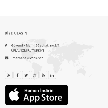
BIZE ULAŞIN
Güvendik Mah. 196 sokak, no:8/1
URLA / İZMİR / TÜRKİYE
merhaba
@icerik.net