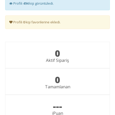
Profili
494
kişi görüntüledi.
Profili
0
kişi favorilerine ekledi.
0
Aktif Sipariş
0
Tamamlanan
---
iPuan