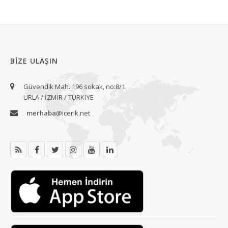
BIZE ULAŞIN
Güvendik Mah. 196 sokak, no:8/1
URLA / İZMİR / TÜRKİYE
merhaba
@icerik.net