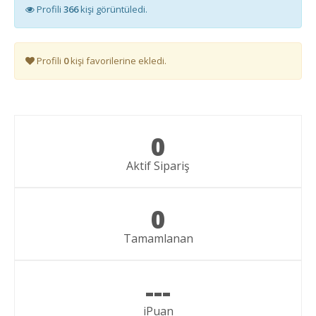
Profili
366
kişi görüntüledi.
Profili
0
kişi favorilerine ekledi.
0
Aktif Sipariş
0
Tamamlanan
---
iPuan