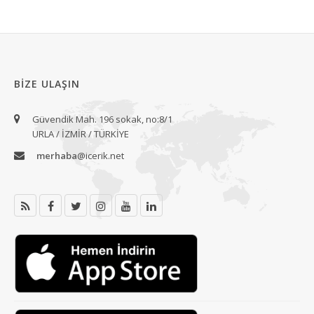
BIZE ULAŞIN
Güvendik Mah. 196 sokak, no:8/1
URLA / İZMİR / TÜRKİYE
merhaba
@icerik.net