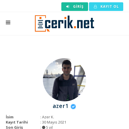
GIRIŞ
KAYIT OL
ANASAYFA
MAKALE SIPARIŞI
HAZIR MAKALE
EDITÖRLÜK
BACKLINK
YAZARLAR
azer1
ARAÇLAR
İsim
: Azer K.
KURUMSAL
Kayıt Tarihi
: 30 Mayıs 2021
Son Giriş
:
5 yıl