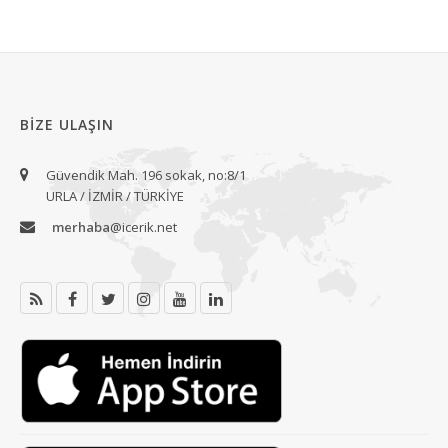
BIZE ULAŞIN
Güvendik Mah. 196 sokak, no:8/1
URLA / İZMİR / TÜRKİYE
merhaba
@icerik.net