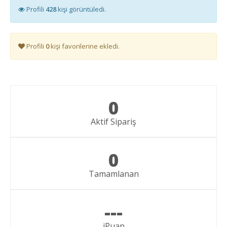
Profili
428
kişi görüntüledi.
Profili
0
kişi favorilerine ekledi.
0
Aktif Sipariş
0
Tamamlanan
---
iPuan