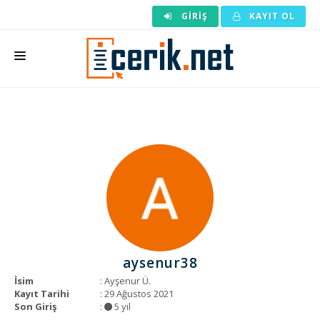
GIRIŞ
KAYIT OL
ANASAYFA
MAKALE SIPARIŞI
HAZIR MAKALE
EDITÖRLÜK
BACKLINK
YAZARLAR
aysenur38
ARAÇLAR
İsim
: Ayşenur Ü.
Kayıt Tarihi
: 29 Ağustos 2021
KURUMSAL
Son Giriş
:
5 yıl