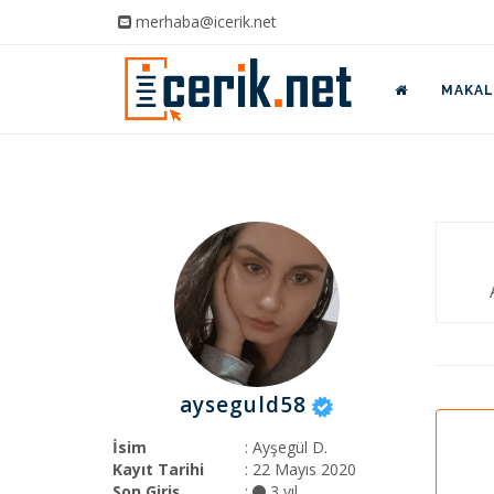
merhaba@icerik.net
MAKALE
ayseguld58
İsim
: Ayşegül D.
Kayıt Tarihi
: 22 Mayıs 2020
Son Giriş
:
3 yıl