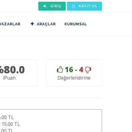
GIRIŞ
KAYIT OL
YAZARLAR
ARAÇLAR
KURUMSAL
%80.0
16
-
4
iPuan
Değerlendirme
.00 TL
:
15.00 TL
.00 TL