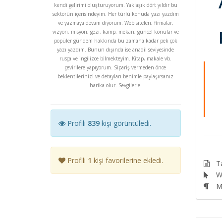
kendi gelirimi oluşturuyorum. Yaklaşık dört yıldır bu
sektörün içerisindeyim. Her türlü konuda yazı yazdım
ve yazmaya devam diyorum. Web siteleri, firmalar,
vizyon, misyon, gezi, kamp, mekan, güncel konular ve
popüler gündem hakkında bu zamana kadar pek çok
yazı yazdım. Bunun dışında ise anadil seviyesinde
rusça ve ingilizce bilmekteyim. Kitap, makale vb.
çevirilere yapıyorum. Sipariş vermeden önce
beklentilerinizi ve detayları benimle paylaşırsanız
harika olur. Sevgilerle.
Profili
839
kişi görüntüledi.
Profili
1
kişi favorilerine ekledi.
T
We
M