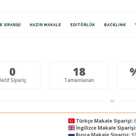
 SIPARIŞI
HAZIR MAKALE
EDITÖRLÜK
BACKLINK
0
18
Aktif Sipariş
Tamamlanan
Türkçe Makale Siparişi:
6
İngilizce Makale Siparişi
Rusça Makale Siparişi:
30