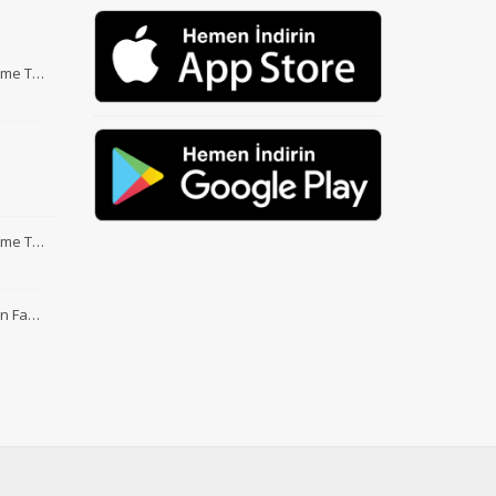
Etme T…
Etme T…
nin Fa…