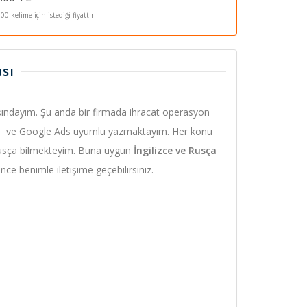
100 kelime için
istediği fiyattır.
sı
ındayım. Şu anda bir firmada ihracat operasyon
Seo ve Google Ads uyumlu yazmaktayım. Her konu
e Rusça bilmekteyim. Buna uygun
İngilizce ve Rusça
nce benimle iletişime geçebilirsiniz.