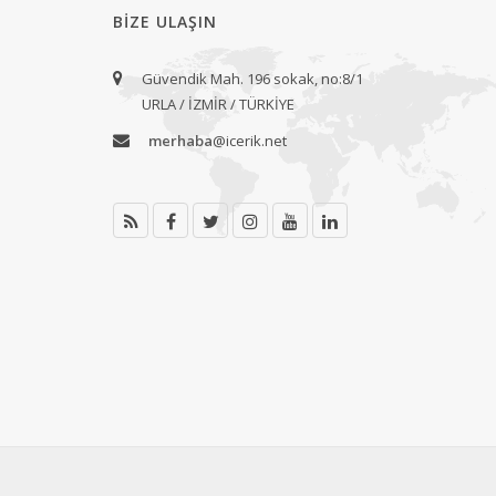
BIZE ULAŞIN
Güvendik Mah. 196 sokak, no:8/1
URLA / İZMİR / TÜRKİYE
merhaba
@icerik.net