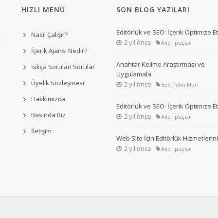
HIZLI MENÜ
SON BLOG YAZILARI
Editörlük ve SEO: İçerik Optimize 
Nasıl Çalışır?
2 yıl önce
Alıcı İpuçları
İçerik Ajansı Nedir?
Anahtar Kelime Araştırması ve
Sıkça Sorulan Sorular
Uygulamala…
Üyelik Sözleşmesi
2 yıl önce
Seo Teknikleri
Hakkımızda
Editörlük ve SEO: İçerik Optimize 
Basında Biz
2 yıl önce
Alıcı İpuçları
İletişim
Web Site İçin Editörlük Hizmetleri
2 yıl önce
Alıcı İpuçları