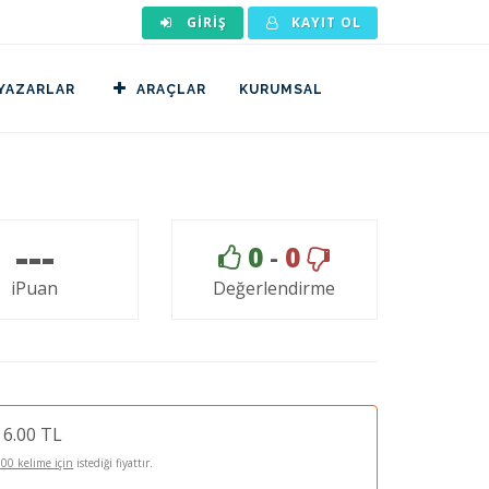
GIRIŞ
KAYIT OL
YAZARLAR
ARAÇLAR
KURUMSAL
---
0
-
0
iPuan
Değerlendirme
6.00 TL
100 kelime için
istediği fiyattır.