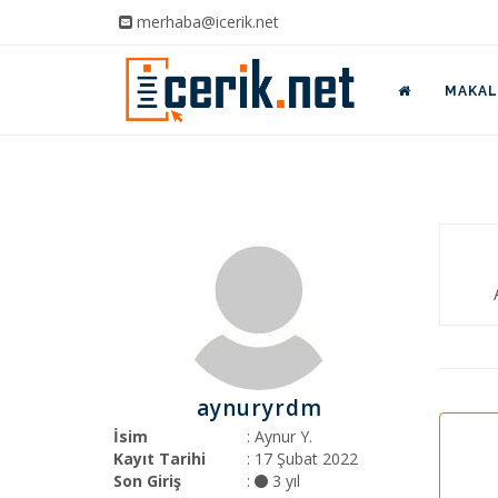
merhaba@icerik.net
MAKALE
aynuryrdm
İsim
: Aynur Y.
Kayıt Tarihi
: 17 Şubat 2022
Son Giriş
:
3 yıl