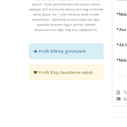
çalıştım. Dijital pazarlama alanında çalışmış olmam
sebebiyle SEO konusunda oldukça fazla bilgi ve tecrübe
*Makal
sahibi oldum. Son 1 yıldır freelance olarak hizmet
vermekteyim. Öğrenmeye ve araştırmaya olan ilgim
sayesinde tamamen özgün içerikler üreterek
*Ana 
okuyucularınıza doğru bilgi akışı sağlayabilirim.
*Alt b
Profili
319
kişi görüntüledi.
*Maka
Profili
0
kişi favorilerine ekledi.
T
K