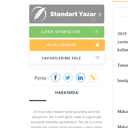
İÇERIK SIPARIŞI VER
2019 
yazma
MESAJ GÖNDER
kulla
FAVORILERIME EKLE
Tamam
Paylaş :
İstedi
HAKKIMDA
Makal
2014 yılından itibaren dijital pazarlama alanında
çalışıyorum. Son 3 yıldır giyim, moda ve iç giyim gibi
konularda makaleler yazmaktayım. Pek çok kurumsal
Makale
firmada tam zamanlı dijital pazarlama uzmanı olarak