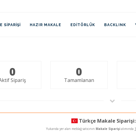
 SIPARIŞI
HAZIR MAKALE
EDITÖRLÜK
BACKLINK
0
0
Aktif Sipariş
Tamamlanan
Türkçe Makale Siparişi:
Yukarıda yer alan meblağ satıcının
Makale Siparişi
alımında