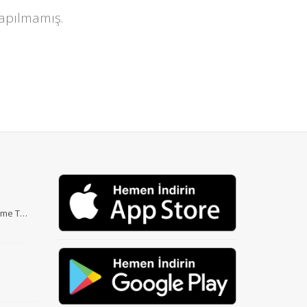
yapılmamış.
Etme T…