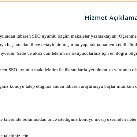
Hizmet Açıklama
yılından itibaren SEO uyumlu özgün makaleler yazmaktayım. Öğrenmey
ya başlamadan önce detaylı bir araştırma yaparak tamamen kendi cümlel
nıyorum. Sade ve akıcı cümlelerim ile okuyucularınız için en doğru bilgi
en SEO uyumlu makalelerim ile ilk sıralarda yer almanıza yardımcı ola
ğiniz konuyu talep ettiğiniz andan itibaren araştırmaya başlar mümkün ol
e talebinde bulunmadan önce istediğiniz konuyu mesaj üzerinden ileter
 talebiniz için;