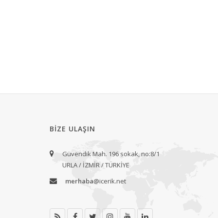
BIZE ULAŞIN
Güvendik Mah. 196 sokak, no:8/1
URLA / İZMİR / TÜRKİYE
merhaba
@icerik.net