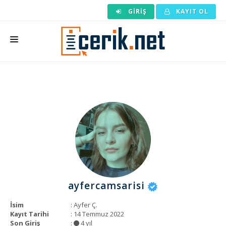
GIRIŞ
KAYIT OL
ANASAYFA
MAKALE SIPARIŞI
HAZIR MAKALE
EDITÖRLÜK
BACKLINK
YAZARLAR
ayfercamsarisi
ARAÇLAR
İsim
: Ayfer Ç.
KURUMSAL
Kayıt Tarihi
: 14 Temmuz 2022
Son Giriş
:
4 yıl