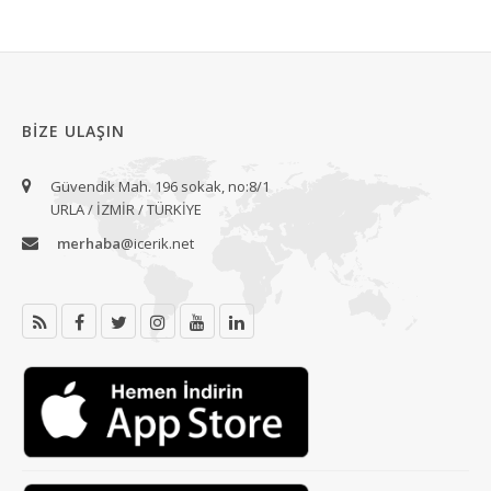
BIZE ULAŞIN
Güvendik Mah. 196 sokak, no:8/1
URLA / İZMİR / TÜRKİYE
merhaba
@icerik.net