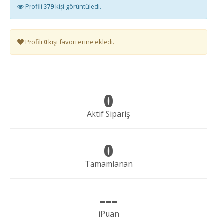
Profili
379
kişi görüntüledi.
Profili
0
kişi favorilerine ekledi.
0
Aktif Sipariş
0
Tamamlanan
---
iPuan