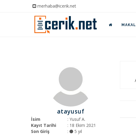
merhaba@icerik.net
MAKALE
atayusuf
İsim
: Yusuf A.
Kayıt Tarihi
: 18 Ekim 2021
Son Giriş
:
5 yıl