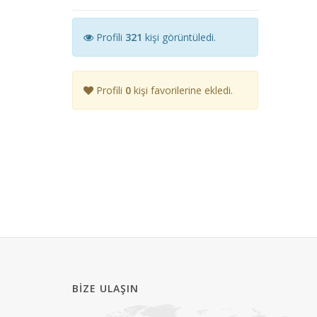
Profili
321
kişi görüntüledi.
Profili
0
kişi favorilerine ekledi.
BIZE ULAŞIN