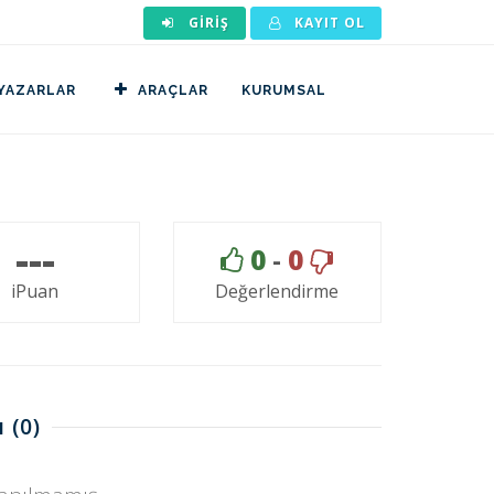
GIRIŞ
KAYIT OL
YAZARLAR
ARAÇLAR
KURUMSAL
---
0
-
0
iPuan
Değerlendirme
ı
(0)