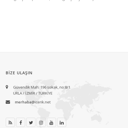
BIZE ULAŞIN
Güvendik Mah. 196 sokak, no:8/1
URLA / İZMİR / TÜRKİYE
merhaba
@icerik.net