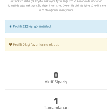
üretmekten daha çok keyif almaktayım.Ayrıca Ingilizce ve Almanca dilinde çeviri
hizmeti de sağlamaktayım.Siz değerli icerik.net üyeleri ile birlikte iyi ve sürekli işlere
imza atacağımıza inanıyorum.
Profili
522
kişi görüntüledi.
Profili
0
kişi favorilerine ekledi.
0
Aktif Sipariş
1
Tamamlanan