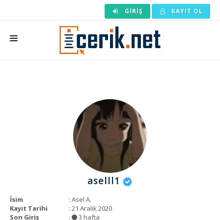
GIRIŞ
KAYIT OL
ANASAYFA
MAKALE SIPARIŞI
HAZIR MAKALE
EDITÖRLÜK
BACKLINK
YAZARLAR
aselll1
ARAÇLAR
İsim
: Asel A.
KURUMSAL
Kayıt Tarihi
: 21 Aralık 2020
Son Giriş
:
3 hafta