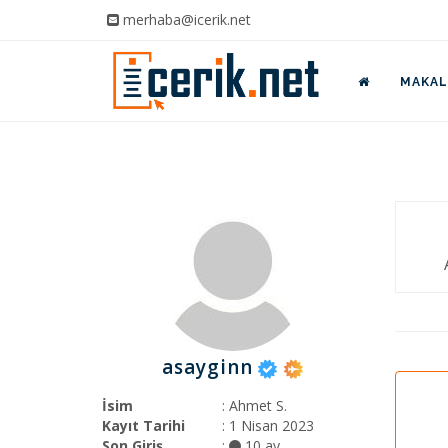
merhaba@icerik.net
MAKALE
asayginn
İsim
: Ahmet S.
Kayıt Tarihi
: 1 Nisan 2023
Son Giriş
:
10 ay