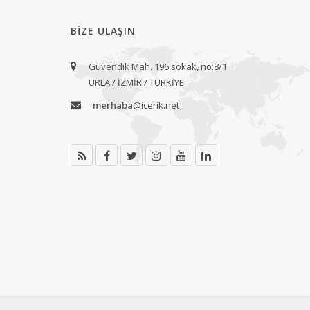
BIZE ULAŞIN
Güvendik Mah. 196 sokak, no:8/1
URLA / İZMİR / TÜRKİYE
merhaba
@icerik.net