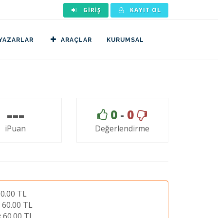
GIRIŞ
KAYIT OL
YAZARLAR
ARAÇLAR
KURUMSAL
---
0
-
0
iPuan
Değerlendirme
0.00 TL
60.00 TL
:
60.00 TL