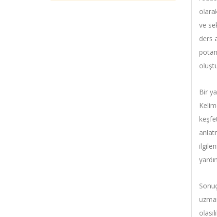
olara
ve sek
ders 
potans
oluşt
Bir y
Kelime
keşfe
anlat
ilgile
yardı
Sonuç
uzman
olası