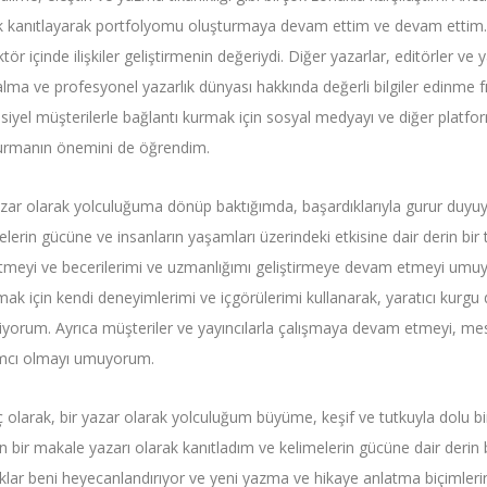
k kanıtlayarak portfolyomu oluşturmaya devam ettim ve devam ettim.
tör içinde ilişkiler geliştirmenin değeriydi. Diğer yazarlar, editörler ve
alma ve profesyonel yazarlık dünyası hakkında değerli bilgiler edinme f
iyel müşterilerle bağlantı kurmak için sosyal medyayı ve diğer platforml
urmanın önemini de öğrendim.
azar olarak yolculuğuma dönüp baktığımda, başardıklarıyla gurur duy
lerin gücüne ve insanların yaşamları üzerindeki etkisine dair derin bir t
tmeyi ve becerilerimi ve uzmanlığımı geliştirmeye devam etmeyi umuyoru
mak için kendi deneyimlerimi ve içgörülerimi kullanarak, yaratıcı kurgu 
niyorum. Ayrıca müşteriler ve yayıncılarla çalışmaya devam etmeyi, mesajla
mcı olmayı umuyorum.
 olarak, bir yazar olarak yolculuğum büyüme, keşif ve tutkuyla dolu bir
 bir makale yazarı olarak kanıtladım ve kelimelerin gücüne dair derin b
lıklar beni heyecanlandırıyor ve yeni yazma ve hikaye anlatma biçimle