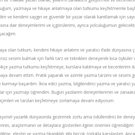
luğum, yazmaya ve hikaye anlatmaya olan tutkumu keşfetmemle başla
dim ve kendimi saygın ve güvenilir bir yazar olarak kanıtlamak için sa
sına dair deneyimlerimi ve içgörülerimi, ayrıca yolculuğumun gelecekt
şacağım.
ya olan tutkum, kendimi hikaye anlatımı ve yaratıcı ifade dünyasına 
rsiz sesimi bulmak için farklı tarz ve teknikleri deneyerek kısa öyküle
edikçe yazma tutkumu keşfetmeye, kurslara katılmaya ve becerilerimi d
aya devam ettim. Pratik yaparak ve azimle yazma tarzımı ve sesimi gelişti
 kurmayı başardım. İkna edici yazma, bilgilendirici yazma ve yaratıcı ya
ar için yazmayı öğrendim. Bugün yazılarım deneyimlerimin ve zanaata
biçimleri ve tarzları keşfetmeye zorlamaya devam ediyorum.
syonel yazarlık dünyasında gezinmek zorlu ama ödüllendirici bir deneyim
erinin, araştırmanın ve detaylara gösterilen ilginin önemini öğrendiğim 
ilme, eleştiri ve yazma tıkanıklığı gibi birçok zorlukla karşılaştım. Anc