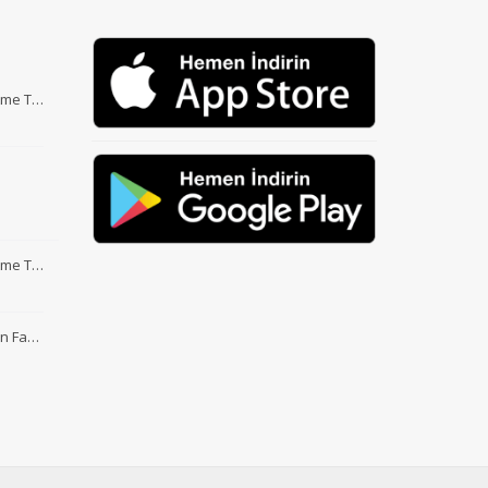
Etme T…
Etme T…
nin Fa…