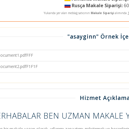
Rusça Makale Siparişi:
60
Yukarıda yer alan meblağ satıcının
Makale Siparişi
alımında
"asayginn" Örnek İçe
ocument1.pdfFFF
ocument2.pdfF1F1F
Hizmet Açıklama
RHABALAR BEN UZMAN MAKALE Y
 bir makale yazarı olarak, yıllarımı zanaatımı geliştirmek ve becerile