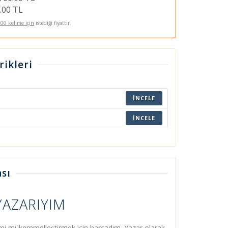
.00 TL
100 kelime için
istediği fiyattır.
rikleri
İNCELE
İNCELE
sı
AZARIYIM
rimi mükemmelleştirmek için harcadım. Yazar olarak