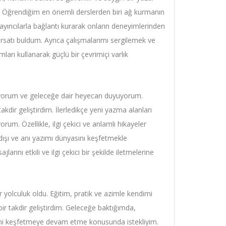
 Öğrendiğim en önemli derslerden biri ağ kurmanın
 yayıncılarla bağlantı kurarak onların deneyimlerinden
ırsatı buldum. Ayrıca çalışmalarımı sergilemek ve
arı kullanarak güçlü bir çevrimiçi varlık
uyorum ve geleceğe dair heyecan duyuyorum.
akdir geliştirdim. İlerledikçe yeni yazma alanları
m. Özellikle, ilgi çekici ve anlamlı hikayeler
dışı ve anı yazımı dünyasını keşfetmekle
rını etkili ve ilgi çekici bir şekilde iletmelerine
 yolculuk oldu. Eğitim, pratik ve azimle kendimi
ir takdir geliştirdim. Geleceğe baktığımda,
rini keşfetmeye devam etme konusunda istekliyim.