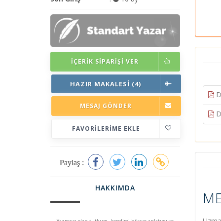
İÇERIK SIPARIŞI VER
HAZIR MAKALESI (4)
D
MESAJ GÖNDER
D
FAVORILERIME EKLE
Paylaş :
HAKKIMDA
ME
Uzman
Yazmaya olan tutkum, kendimi hikaye anlatımı ve