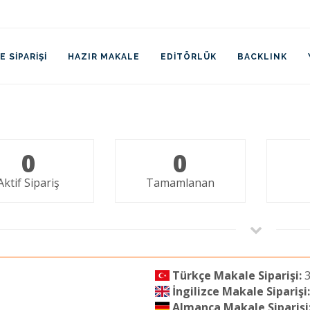
 SIPARIŞI
HAZIR MAKALE
EDITÖRLÜK
BACKLINK
0
0
Aktif Sipariş
Tamamlanan
Türkçe Makale Siparişi:
3
İngilizce Makale Siparişi:
Almanca Makale Siparişi