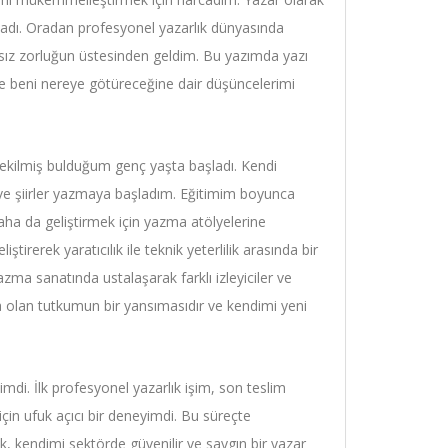
dı. Oradan profesyonel yazarlık dünyasında
yısız zorluğun üstesinden geldim. Bu yazımda yazı
e beni nereye götüreceğine dair düşüncelerimi
çekilmiş bulduğum genç yaşta başladı. Kendi
r ve şiirler yazmaya başladım. Eğitimim boyunca
aha da geliştirmek için yazma atölyelerine
rerek yaratıcılık ile teknik yeterlilik arasında bir
zma sanatında ustalaşarak farklı izleyiciler ve
 olan tutkumun bir yansımasıdır ve kendimi yeni
di. İlk profesyonel yazarlık işim, son teslim
için ufuk açıcı bir deneyimdi. Bu süreçte
ak, kendimi sektörde güvenilir ve saygın bir yazar