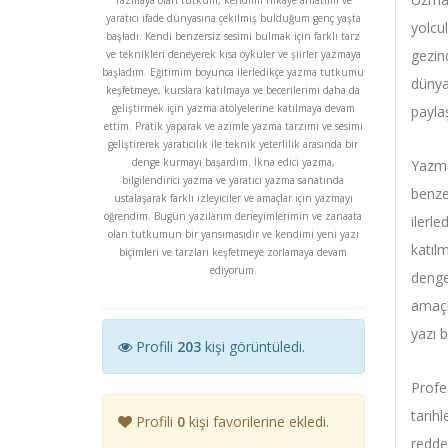
yaratıcı ifade dünyasına çekilmiş bulduğum genç yaşta
yolcu
başladı. Kendi benzersiz sesimi bulmak için farklı tarz
gezin
ve teknikleri deneyerek kısa öyküler ve şiirler yazmaya
başladım. Eğitimim boyunca ilerledikçe yazma tutkumu
dünya
keşfetmeye, kurslara katılmaya ve becerilerimi daha da
geliştirmek için yazma atölyelerine katılmaya devam
payla
ettim. Pratik yaparak ve azimle yazma tarzımı ve sesimi
geliştirerek yaratıcılık ile teknik yeterlilik arasında bir
denge kurmayı başardım. İkna edici yazma,
Yazma
bilgilendirici yazma ve yaratıcı yazma sanatında
benze
ustalaşarak farklı izleyiciler ve amaçlar için yazmayı
öğrendim. Bugün yazılarım deneyimlerimin ve zanaata
ilerl
olan tutkumun bir yansımasıdır ve kendimi yeni yazı
katılm
biçimleri ve tarzları keşfetmeye zorlamaya devam
ediyorum.
denge
amaçl
yazı 
Profili
203
kişi görüntüledi.
Profe
tarihl
Profili
0
kişi favorilerine ekledi.
redded