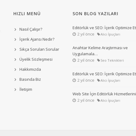
HIZLI MENÜ
SON BLOG YAZILARI
Editörlük ve SEO: İçerik Optimize 
Nasıl Çalışır?
2 yıl önce
Alıcı İpuçları
İçerik Ajansı Nedir?
Anahtar Kelime Araştırması ve
Sıkça Sorulan Sorular
Uygulamala…
Üyelik Sözleşmesi
2 yıl önce
Seo Teknikleri
Hakkımızda
Editörlük ve SEO: İçerik Optimize 
Basında Biz
2 yıl önce
Alıcı İpuçları
İletişim
Web Site İçin Editörlük Hizmetleri
2 yıl önce
Alıcı İpuçları