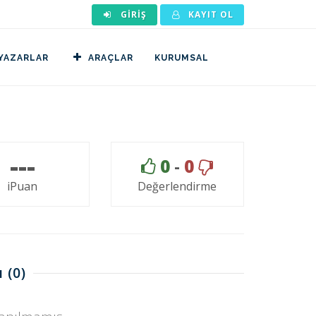
GIRIŞ
KAYIT OL
YAZARLAR
ARAÇLAR
KURUMSAL
---
0
-
0
iPuan
Değerlendirme
ı
(0)