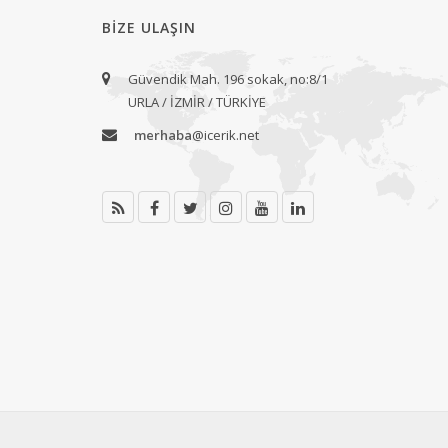
BIZE ULAŞIN
Güvendik Mah. 196 sokak, no:8/1
URLA / İZMİR / TÜRKİYE
merhaba
@icerik.net