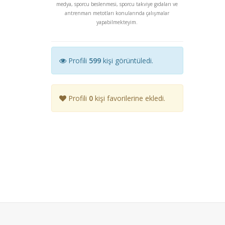
medya, sporcu beslenmesi, sporcu takviye gıdaları ve
antrenman metotları konularında çalışmalar
yapabilmekteyim.
Profili
599
kişi görüntüledi.
Profili
0
kişi favorilerine ekledi.