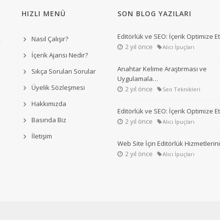
HIZLI MENÜ
SON BLOG YAZILARI
Editörlük ve SEO: İçerik Optimize 
Nasıl Çalışır?
2 yıl önce
Alıcı İpuçları
İçerik Ajansı Nedir?
Anahtar Kelime Araştırması ve
Sıkça Sorulan Sorular
Uygulamala…
Üyelik Sözleşmesi
2 yıl önce
Seo Teknikleri
Hakkımızda
Editörlük ve SEO: İçerik Optimize 
Basında Biz
2 yıl önce
Alıcı İpuçları
İletişim
Web Site İçin Editörlük Hizmetleri
2 yıl önce
Alıcı İpuçları