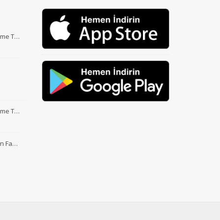
Etme T…
Etme T…
nin Fa…