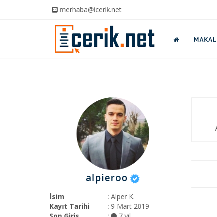
merhaba@icerik.net
MAKALE
alpieroo
İsim
: Alper K.
Kayıt Tarihi
: 9 Mart 2019
Son Giriş
:
7 yıl