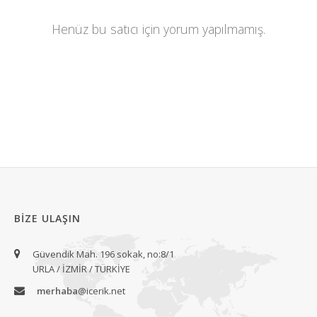
Henüz bu satıcı için yorum yapılmamış.
BIZE ULAŞIN
Güvendik Mah. 196 sokak, no:8/1
URLA / İZMİR / TÜRKİYE
merhaba
@icerik.net