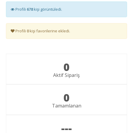
Profili
678
kişi görüntüledi.
Profili
0
kişi favorilerine ekledi.
0
Aktif Sipariş
0
Tamamlanan
---