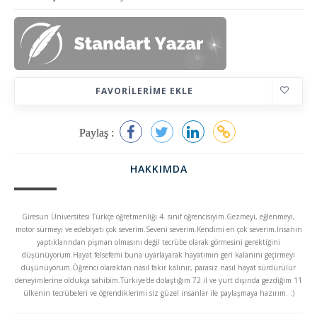
FAVORILERIME EKLE
Paylaş :
HAKKIMDA
Giresun Üniversitesi Türkçe öğretmenliği 4. sınıf öğrencisiyim.Gezmeyi, eğlenmeyi,
motor sürmeyi ve edebiyatı çok severim.Seveni severim.Kendimi en çok severim.İnsanın
yaptıklarından pişman olmasını değil tecrübe olarak görmesini gerektiğini
düşünüyorum.Hayat felsefemi buna uyarlayarak hayatımın geri kalanını geçirmeyi
düşünüyorum.Öğrenci olaraktan nasıl fakir kalınır, parasız nasıl hayat sürdürülür
deneyimlerine oldukça sahibim.Türkiye'de dolaştığım 72 il ve yurt dışında gezdiğim 11
ülkenin tecrübeleri ve öğrendiklerimi siz güzel insanlar ile paylaşmaya hazırım. :)