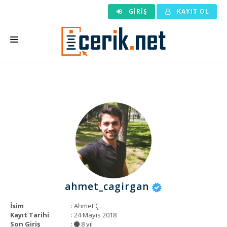
GIRIŞ
KAYIT OL
ANASAYFA
MAKALE SIPARIŞI
HAZIR MAKALE
EDITÖRLÜK
BACKLINK
YAZARLAR
ahmet_cagirgan
ARAÇLAR
İsim
: Ahmet Ç.
KURUMSAL
Kayıt Tarihi
: 24 Mayıs 2018
Son Giriş
:
8 yıl