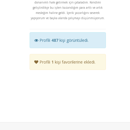
donanımlı hale getirmek için çabaladım. Kendimi
geliştirdikçe bu işten kazandığım para arttı ve artık
mesleğim haline geldi. İçerik yazarlığını severek
yapıyorum ve başka alanda çalışmayı düşünmüyorum.
Profili
487
kişi görüntüledi.
Profili
1
kişi favorilerine ekledi.