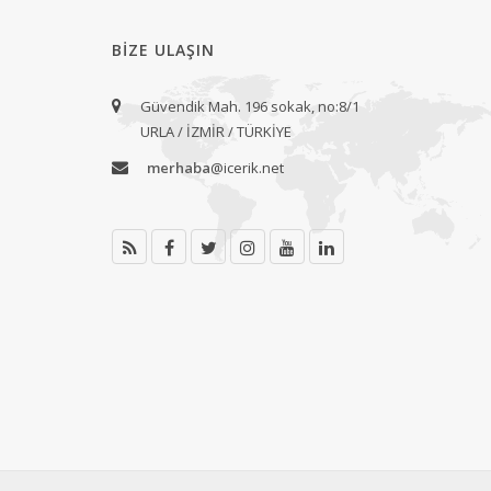
BIZE ULAŞIN
Güvendik Mah. 196 sokak, no:8/1
URLA / İZMİR / TÜRKİYE
merhaba
@icerik.net