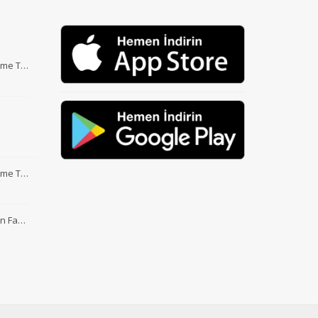
Etme T…
Etme T…
nin Fa…