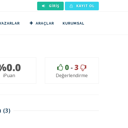
GIRIŞ
KAYIT OL
YAZARLAR
ARAÇLAR
KURUMSAL
%0.0
0
-
3
iPuan
Değerlendirme
ı
(3)