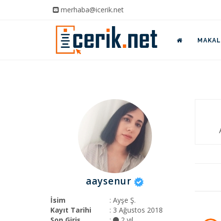
merhaba@icerik.net
MAKALE
aaysenur
İsim
: Ayşe Ş.
Kayıt Tarihi
: 3 Ağustos 2018
Son Giriş
:
2 yıl