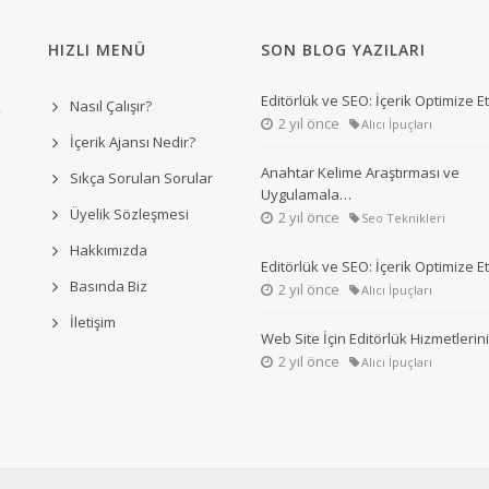
HIZLI MENÜ
SON BLOG YAZILARI
Editörlük ve SEO: İçerik Optimize 
Nasıl Çalışır?
2 yıl önce
Alıcı İpuçları
İçerik Ajansı Nedir?
Anahtar Kelime Araştırması ve
Sıkça Sorulan Sorular
Uygulamala…
Üyelik Sözleşmesi
2 yıl önce
Seo Teknikleri
Hakkımızda
Editörlük ve SEO: İçerik Optimize 
Basında Biz
2 yıl önce
Alıcı İpuçları
İletişim
Web Site İçin Editörlük Hizmetleri
2 yıl önce
Alıcı İpuçları