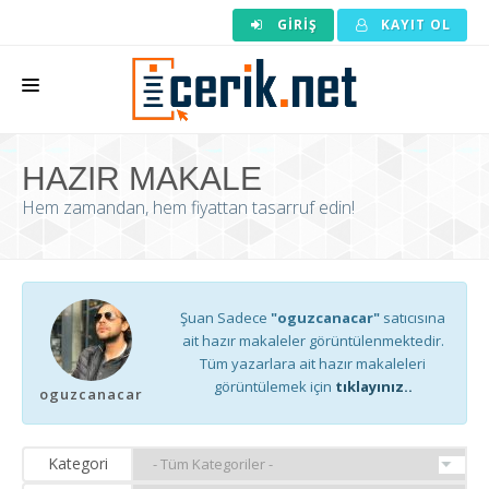
GIRIŞ
KAYIT OL
ANASAYFA
HAZIR MAKALE
MAKALE SIPARIŞI
Hem zamandan, hem fiyattan tasarruf edin!
HAZIR MAKALE
EDITÖRLÜK
Şuan Sadece
"oguzcanacar"
satıcısına
BACKLINK
ait hazır makaleler görüntülenmektedir.
Tüm yazarlara ait hazır makaleleri
YAZARLAR
görüntülemek için
tıklayınız..
oguzcanacar
ARAÇLAR
KURUMSAL
Kategori