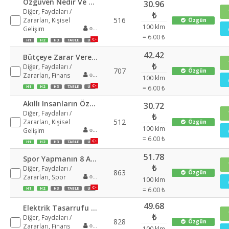
Özgüven Nedir Ve Nasıl Kazanılır
30.96
Diğer, Faydaları /
₺
516
Zararları, Kişisel
Özgün
100 klm
Gelişim
oguzcanacar
= 6.00 ₺
H1
H2
H3
TABLE
UL
42.42
Bütçeye Zarar Veren Gereksiz Şeyler
₺
Diğer, Faydaları /
707
Özgün
Zararları, Finans
oguzcanacar
100 klm
= 6.00 ₺
H1
H2
H3
TABLE
UL
Akıllı Insanların Özellikleri
30.72
Diğer, Faydaları /
₺
512
Zararları, Kişisel
Özgün
100 klm
Gelişim
oguzcanacar
= 6.00 ₺
H1
H2
H3
TABLE
UL
51.78
Spor Yapmanın 8 Avantajı
₺
Diğer, Faydaları /
863
Özgün
Zararları, Spor
oguzcanacar
100 klm
= 6.00 ₺
H1
H2
H3
TABLE
UL
49.68
Elektrik Tasarrufu Nasıl Yapılır
₺
Diğer, Faydaları /
828
Özgün
Zararları, Finans
oguzcanacar
100 klm