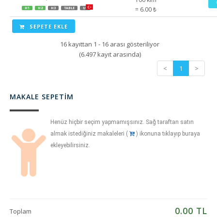
= 6.00 ₺
H1
H2
H3
TABLE
UL
SEPETE EKLE
16 kayıttan 1 - 16 arası gösteriliyor
(6.497 kayıt arasında)
<
1
>
MAKALE SEPETIM
Henüz hiçbir seçim yapmamışsınız. Sağ taraftan satın
almak istediğiniz makaleleri (
) ikonuna tıklayıp buraya
ekleyebilirsiniz.
0.00
TL
Toplam