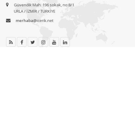
Güvendik Mah. 196 sokak, no:8/1
URLA / İZMİR / TÜRKİYE
merhaba
@icerik.net