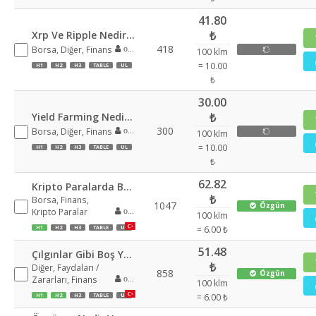
41.80
Xrp Ve Ripple Nedir Her Ikisine De Kapsamlı Bir Genel Bakış
₺
418
Borsa, Diğer, Finans
oguzcanacar
100 klm
= 10.00
H1
H2
H3
TABLE
UL
₺
30.00
Yield Farming Nediryeni Başlayanlar Için Kapsamlı Bir El Kitabı
₺
300
Borsa, Diğer, Finans
oguzcanacar
100 klm
= 10.00
H1
H2
H3
TABLE
UL
₺
62.82
Kripto Paralarda Boğaya Nasıl Hazırlanır
₺
Borsa, Finans,
1047
Özgün
Kripto Paralar
oguzcanacar
100 klm
= 6.00 ₺
H1
H2
H3
TABLE
UL
51.48
Çılgınlar Gibi Boş Yere Yapılan Harcamalar
₺
Diğer, Faydaları /
858
Özgün
Zararları, Finans
oguzcanacar
100 klm
= 6.00 ₺
H1
H2
H3
TABLE
UL