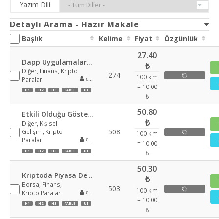
Yazım Dili
Detaylı Arama - Hazır Makale
Başlık
Kelime
Fiyat
Özgünlük
27.40
Dapp Uygulamaları Keşfetmek
₺
Diğer, Finans, Kripto
274
100 klm
Paralar
oguzcanacar
= 10.00
H1
H2
H3
TABLE
UL
₺
50.80
Etkili Olduğu Gösterilen Kripto Para Birimleri Için Alım Satım Taktikleri
₺
Diğer, Kişisel
508
Gelişim, Kripto
100 klm
Paralar
oguzcanacar
= 10.00
H1
H2
H3
TABLE
UL
₺
50.30
Kriptoda Piyasa Değeri Ne Anlama Geliyor
₺
Borsa, Finans,
503
100 klm
Kripto Paralar
oguzcanacar
= 10.00
H1
H2
H3
TABLE
UL
₺