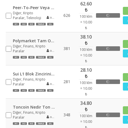
62.60
Peer-To-Peer Veya Kısaca P2P Neyi Ifade Eder
₺
Diğer, Kripto
626
100 klm
Paralar, Teknoloji
oguzcanacar
= 10.00
H1
H2
H3
TABLE
UL
₺
38.10
Polymarket Tam Olarak Nedir
₺
Diğer, Finans, Kripto
381
100 klm
Paralar
oguzcanacar
= 10.00
H1
H2
H3
TABLE
UL
₺
28.10
Sui L1 Blok Zincirinin Kapsamlı Bir Araştırması.
₺
Diğer, Finans, Kripto
281
100 klm
Paralar
oguzcanacar
= 10.00
H1
H2
H3
TABLE
UL
₺
34.80
Toncoin Nedir Ton Için Kapsamlı Bir Rehber
₺
Diğer, Finans, Kripto
348
100 klm
Paralar
oguzcanacar
= 10.00
H1
H2
H3
TABLE
UL
₺