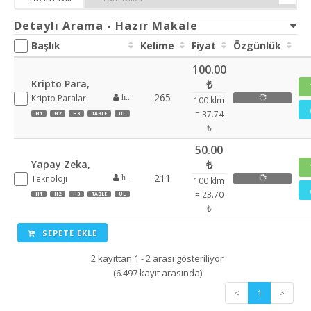
Detaylı Arama - Hazır Makale
Başlık
Kelime
Fiyat
Özgünlük
100.00
Kripto Para,
₺
265
Kripto Paralar
hatice72
100 klm
= 37.74
H1
H2
H3
TABLE
UL
₺
50.00
Yapay Zeka,
₺
211
Teknoloji
hatice72
100 klm
= 23.70
H1
H2
H3
TABLE
UL
₺
SEPETE EKLE
2 kayıttan 1 - 2 arası gösteriliyor
(6.497 kayıt arasında)
<
1
>