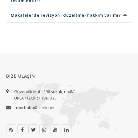
teslim edilir?
Makalelerde revizyon (düzeltme) hakkım var mı?
BIZE ULAŞIN
Güvendik Mah. 196 sokak, no:8/1
URLA / İZMİR / TÜRKİYE
merhaba
@icerik.net