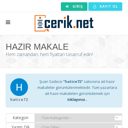
GIRIŞ
KAYIT OL
ANASAYFA
HAZIR MAKALE
MAKALE SIPARIŞI
Hem zamandan, hem fiyattan tasarruf edin!
HAZIR MAKALE
EDITÖRLÜK
Şuan Sadece
"hatice72"
satıcısına ait hazır
BACKLINK
makaleler görüntülenmektedir. Tüm yazarlara
ait hazır makaleleri görüntülemek için
YAZARLAR
hatice72
tıklayınız..
ARAÇLAR
Kategori
KURUMSAL
Yazım Dili