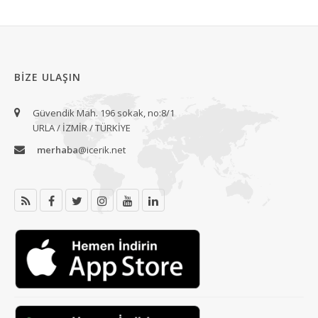
BIZE ULAŞIN
Güvendik Mah. 196 sokak, no:8/1
URLA / İZMİR / TÜRKİYE
merhaba
@icerik.net