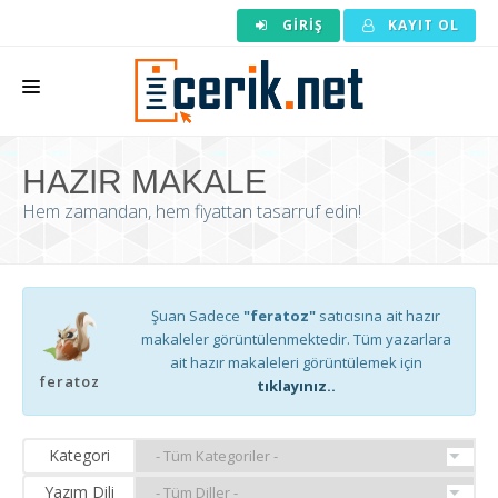
GIRIŞ
KAYIT OL
ANASAYFA
HAZIR MAKALE
MAKALE SIPARIŞI
Hem zamandan, hem fiyattan tasarruf edin!
HAZIR MAKALE
EDITÖRLÜK
Şuan Sadece
"feratoz"
satıcısına ait hazır
BACKLINK
makaleler görüntülenmektedir. Tüm yazarlara
ait hazır makaleleri görüntülemek için
YAZARLAR
feratoz
tıklayınız..
ARAÇLAR
Kategori
KURUMSAL
Yazım Dili