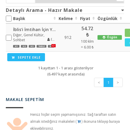
Detaylı Arama - Hazır Makale
Başlık
Kelime
Fiyat
Özgünlük
54.72
İblis'i İmtihan İçin Yaratılan İnsan
₺
Diğer, Genel Kültür,
912
Özgün
Sohbet
feratoz
100 klm
= 6.00 ₺
H1
H2
H3
TABLE
UL
SEPETE EKLE
1 kayıttan 1 - 1 arası gösteriliyor
(6.497 kayıt arasında)
<
1
>
MAKALE SEPETIM
Henüz hiçbir seçim yapmamışsınız. Sağ taraftan satın
almak istediğiniz makaleleri (
) ikonuna tıklayıp buraya
ekleyebilirsiniz.